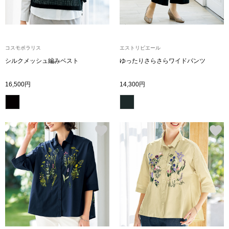
トレーナー／パ
セーター
【特集】食彩倶楽部
コスモポラリス
エストリビエール
カーディガン／
シルクメッシュ編みベスト
ゆったりさらさらワイドパンツ
ブランド
16,500円
14,300円
ベスト
特集
スーツ
その他
ワンピース／
ワンピース