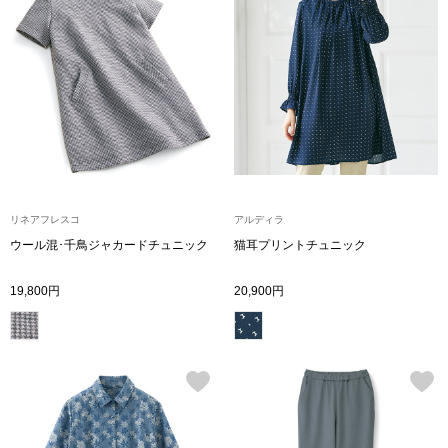
財布／小物
財布／コインケ
革小物
ポーチ
リネアフレスコ
アルディラ
ウール混･千鳥ジャカードチュニック
猫耳プリントチュニック
その他
19,800円
20,900円
ウオッチ／ア
ウオッチ