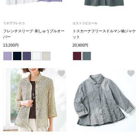
スニーカー
ブーツ
リネアフレスコ
エストリビエール
フレンチスリーブ･刺しゅうプルオー
トスカーナフリースドルマン袖ジャケ
サンダル
バー
ット
13,200円
20,900円
その他
財布／小物
財布／コインケ
革小物
Miss Kyouko／ミスキョウコ
ポーチ
ブランド