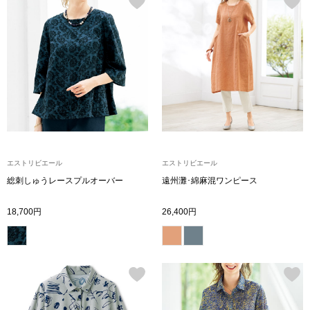
ボトムス
パンツ／スラッ
ショート･クロ
デニム
エストリビエール
エストリビエール
その他
総刺しゅうレースプルオーバー
遠州灘･綿麻混ワンピース
18,700円
26,400円
ルーム･アン
ルームウェア／
BOGARD 最新号はこちら
アンダーウェア