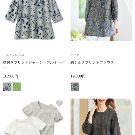
ブランド
その他
特集
バッグ
カタログ
トートバッグ
リネアフレスコ
ハネカ
襟付きプリントジャージープルオーバ
綿シルクプリントブラウス
ス
すべて見る
ハンドバッグ
ー
16,500円
19,800円
ショルダーバッ
ブリーフケース
ス／チュニック
クラッチバッグ
ボディバッグ