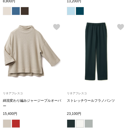
8,800円
13,200円
ハンドバッグ
ショルダーバッ
クラッチバッグ
ボディバッグ
リュック･バッ
ボストンバッグ
リネアフレスコ
リネアフレスコ
スーツケース／
綿混変わり編みジャージープルオーバ
ストレッチウールフラノパンツ
ー
その他
15,400円
23,100円