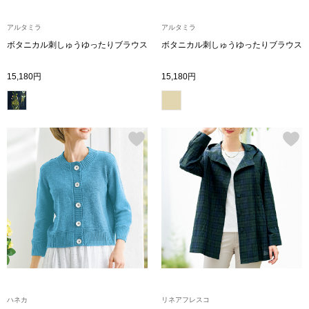
シャツワンピー
アルタミラ
アルタミラ
ボタニカル刺しゅうゆったりブラウス
ボタニカル刺しゅうゆったりブラウス
チュニック
15,180円
15,180円
ボトムス
スカート
パンツ／スラッ
ワイド･ガウチ
レギンス／スパ
ショート･クロ
ハネカ
リネアフレスコ