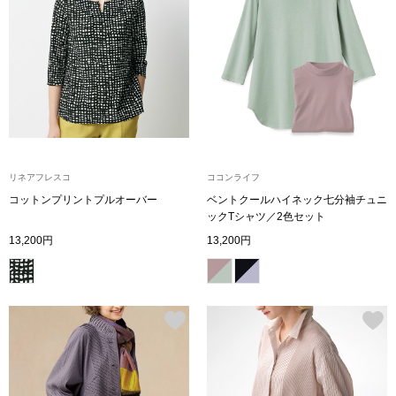
【特集】HELL
おすすめカタ
Salon de GRANDGRIS
BOGARD August
ブランド
BOGARD July 2
リネアフレスコ
ココンライフ
コットンプリントプルオーバー
ベントクールハイネック七分袖チュニ
ックTシャツ／2色セット
特集
RUGLOG 2026 
13,200円
13,200円
すべて見る
アウター
ジャケット
ビール／酒
コート