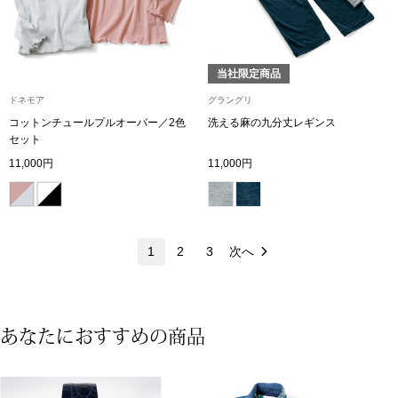
マフラー／スヌ
スカーフ／スト
当社限定商品
ドネモア
グラングリ
手袋
コットンチュールプルオーバー／2色
洗える麻の九分丈レギンス
セット
ベルト
11,000円
11,000円
靴下
1
2
3
次へ
サングラス／メ
傘／日傘
あなたにおすすめの商品
その他