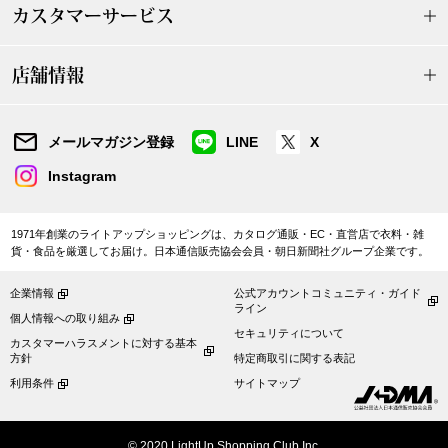
ヤッコマリカル
カスタマーサービス
銀座花菱
店舗情報
ミスキョウコ
メールマガジン登録
LINE
X
ベアー
Instagram
1971年創業のライトアップショッピングは、カタログ通販・EC・直営店で衣料・雑
貨・食品を厳選してお届け。日本通信販売協会会員・朝日新聞社グループ企業です。
おすすめ特集
企業情報
公式アカウントコミュニティ・ガイド
ライン
【特集】ゆったりサイ
個人情報への取り組み
セキュリティについて
カスタマーハラスメントに対する基本
方針
特定商取引に関する表記
【特集】ベーシック
利用条件
サイトマップ
【特集】〈ロン
アルパカ混ニッ
© 2020 LightUp Shopping Club Inc.