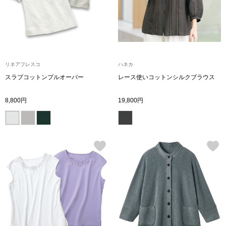
アンダーウェア
リュック･バッ
ボストンバッグ
リネアフレスコ
ハネカ
スラブコットンプルオーバー
レース使いコットンシルクブラウス
スーツケース／
8,800円
19,800円
物
その他
／アクセサリー
シューズ
ョン雑貨
スリップオン
レースアップ