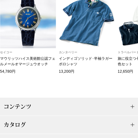
和装
着物／浴衣
和装小物
セイコー
カンタベリー
トラベルパート
その他
マウリッツハイス美術館公認フェ
インディゴソリッド･半袖ラガー
旅に役立つ
ルメールオマージュウオッチ
ポロシャツ
色セット
54,780円
13,200円
12,650円
その他
コンテンツ
おすすめブラ
カタログ
リネアフレスコ