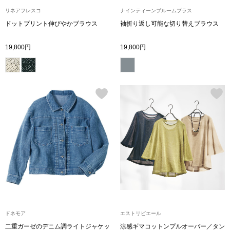
その他
リネアフレスコ
ナインティーンブルームプラス
ドットプリント伸びやかブラウス
袖折り返し可能な切り替えブラウス
特集
19,800円
19,800円
ウオッチ／ア
ホビー
すべて見る
ウオッチ
ネックレス
ック
ブレスレット
その他
･テーブルウェア
ファッション
ドネモア
エストリビエール
二重ガーゼのデニム調ライトジャケッ
涼感ギマコットンプルオーバー／タン