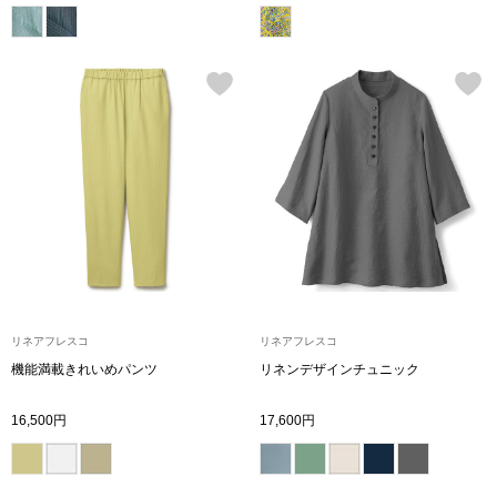
〈セイコー〉マウリッツハイス美術館公認フェ
その他
ルメールオマージュウオッチ
ブランド
和装
特集
和装小物
その他
ティ
すべて見る
ケア
リネアフレスコ
リネアフレスコ
その他
機能満載きれいめパンツ
リネンデザインチュニック
ア
16,500円
17,600円
おすすめブラ