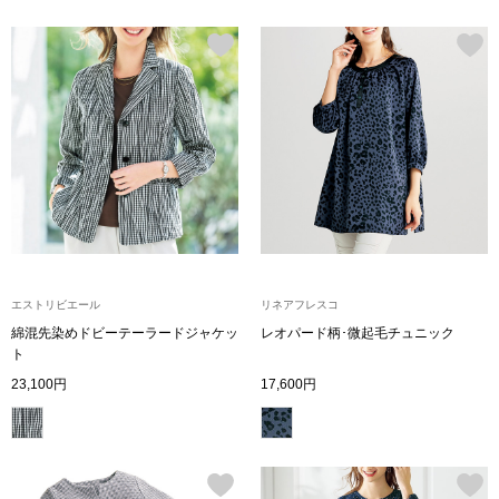
シューズ
スリップオン
レースアップ
パンプス
スニーカー
エストリビエール
リネアフレスコ
綿混先染めドビーテーラードジャケッ
レオパード柄･微起毛チュニック
ブーツ
ト
23,100円
17,600円
サンダル
その他