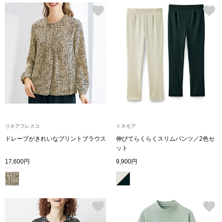
ザ･ノース･フ
ップ
ヘリーハンセン
ンス
カンタベリー
金谷製靴
ヘンリーコット
リネアフレスコ
ドネモア
ドレープがきれいなプリントブラウス
伸びてらくらくスリムパンツ／2色セ
おすすめ特集
ット
17,600円
9,900円
【特集】Trave
【特集】cante