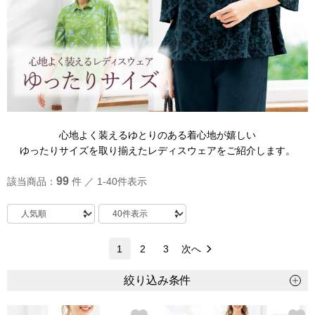
トップス
Tシャツ／カッ
物
ポロシャツ
／アクセサリー
シャツ
心地よく装えるゆとりのある着心地が嬉しい
ョン雑貨
ゆったりサイズを取り揃えたレディスウェアをご紹介します。
トレーナー／パ
99
該当商品：
件 ／ 1-40件表示
セーター／カー
ベスト
1
2
3
次へ
その他
絞り込み条件