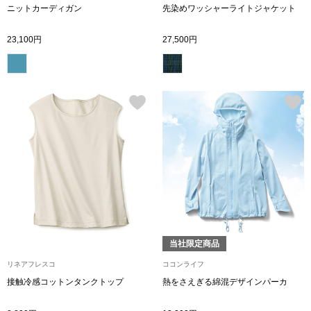
ニットカーディガン
先染めワッシャーライトジャケット
その他
23,100円
27,500円
ルーム･アン
ルームウェア／
アンダーウェア
その他
当社限定商品
バッグ
リネアフレスコ
ココンライフ
接触冷感コットンタンクトップ
熱をさえぎる綿混デザインパーカ
トートバッグ