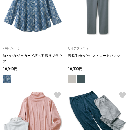
ネックレス
ブレスレット
リング
イヤリング／ピ
パルヴィータ
リネアフレスコ
鮮やかなジャカード柄の羽織りブラウ
裏起毛ゆったりストレートパンツ
ス
ブローチ
16,940円
16,500円
その他
ファッション
帽子