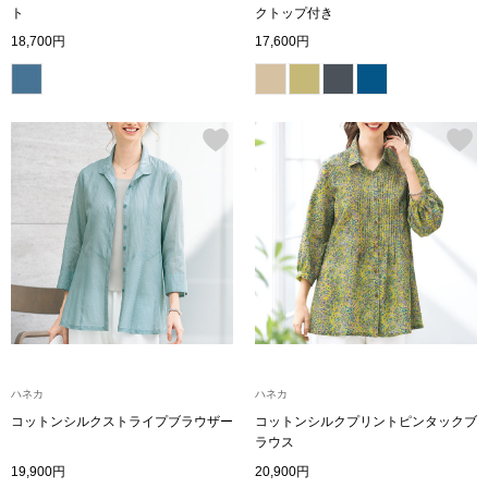
帽子
キッズ
ト
クトップ付き
18,700円
17,600円
ネクタイ
芸品
マフラー／スヌ
スカーフ／スト
手袋
ベルト
靴下
ハネカ
ハネカ
サングラス／メ
コットンシルクストライプブラウザー
コットンシルクプリントピンタックブ
ラウス
19,900円
20,900円
傘／日傘