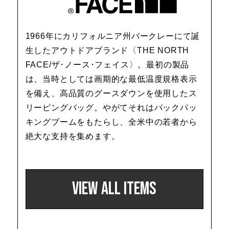
トレーナー／パ
セーター
【特集】食彩倶楽部
1966年にカリフォルニア州バークレーにて誕
生したアウトドアブランド〈THE NORTH
カーディガン／
ブランド
FACE/ザ･ノース･フェイス〉。最初の製品
は、当時としては画期的な最低温度規格表示
ベスト
特集
を備え、高品質のグースダウンを使用したス
リーピングバッグ。やがてそれはバックパッ
スーツ
キングブームをもたらし、全米中の若者から
絶大な支持を集めます。
その他
VIEW ALL ITEMS
ワンピース／
ワンピース