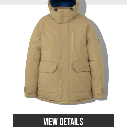
ブランド
その他
特集
バッグ
カタログ
トートバッグ
ス
すべて見る
ハンドバッグ
ショルダーバッ
ブリーフケース
ス／チュニック
クラッチバッグ
VIEW DETAILS
ボディバッグ