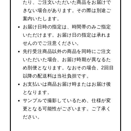
たり、ご注文いただいた商品をお届けで
【特集】HELL
きない場合があります。その際は別途ご
案内いたします。
お届け日時の指定は、時間帯のみご指定
おすすめカタ
いただけます。お届け日の指定は承れま
Salon de GRANDGRIS
せんのでご注意ください。
BOGARD August
先行受注商品以外の商品を同時にご注文
ブランド
いただいた場合、お届け時期が異なるた
BOGARD July 2
め別便となります。なおその場合、2回目
特集
RUGLOG 2026 
以降の配送料は当社負担です。
お支払いは商品お届け時またはお届け後
となります。
すべて見る
アウター
サンプルで撮影しているため、仕様が変
更となる可能性がございます。ご了承く
ジャケット
ださい。
ビール／酒
コート