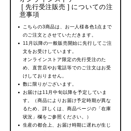
ザ･ノース･フ
ップ
[ 先行受注販売 ] についての注
意事項
ヘリーハンセン
ンス
こちらの3商品は、お一人様各色1点まで
カンタベリー
のご注文とさせていただきます。
11月以降の一般販売開始に先行してご注
金谷製靴
文をお受けしています。
オンラインストア限定の先行受注のた
ヘンリーコット
め、直営店やお電話等でのご注文はお受
けしておりません。
数に限りがございます。
おすすめ特集
お届けは11月中旬以降を予定していま
す。（商品によりお届け予定時期が異な
【特集】Trave
るため、詳しくは、商品ページの「在庫
状況」欄をご参照ください。）
【特集】cante
生産の都合上、お届け時期に遅れが生じ