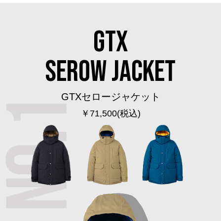
ボトムス
GTX
パンツ／スラッ
SEROW JACKET
ショート･クロ
デニム
GTXセロージャケット
￥71,500
(税込)
その他
ルーム･アン
ルームウェア／
BOGARD 最新号はこちら
アンダーウェア