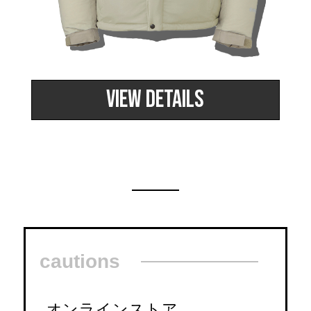
〈セイコー〉マウリッツハイス美術館公認フェ
その他
ルメールオマージュウオッチ
ブランド
和装
VIEW DETAILS
特集
和装小物
その他
ティ
すべて見る
ケア
その他
ア
cautions
おすすめブラ
オンラインストア