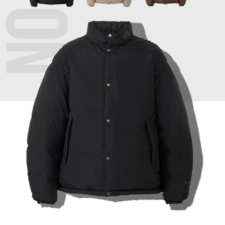
スニーカー
ブーツ
サンダル
その他
財布／小物
財布／コインケ
革小物
Miss Kyouko／ミスキョウコ
ポーチ
ブランド