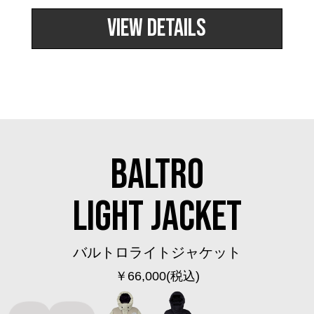
その他
VIEW DETAILS
特集
ウオッチ／ア
ホビー
すべて見る
ウオッチ
ネックレス
BALTRO
ック
ブレスレット
LIGHT JACKET
その他
･テーブルウェア
バルトロライトジャケット
￥66,000
(税込)
ファッション