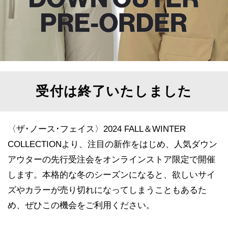
トップス
Tシャツ／カッ
物
ポロシャツ
／アクセサリー
受付は終了いたしました
シャツ
ョン雑貨
トレーナー／パ
〈ザ･ノース･フェイス〉2024 FALL＆WINTER
セーター／カー
COLLECTIONより、
注目の新作をはじめ、人気ダウン
アウターの先行受注会をオンラインストア限定で開催
ベスト
します。
本格的な冬のシーズンになると、欲しいサイ
ズやカラーが売り切れになってしまうこともあるた
その他
め、
ぜひこの機会をご利用ください。