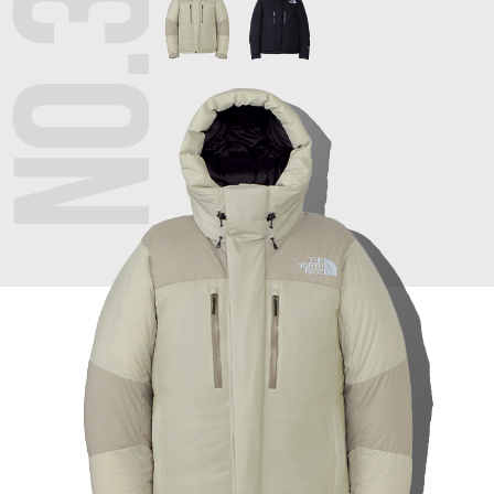
帽子
キッズ
ネクタイ
芸品
マフラー／スヌ
スカーフ／スト
手袋
ベルト
靴下
サングラス／メ
傘／日傘