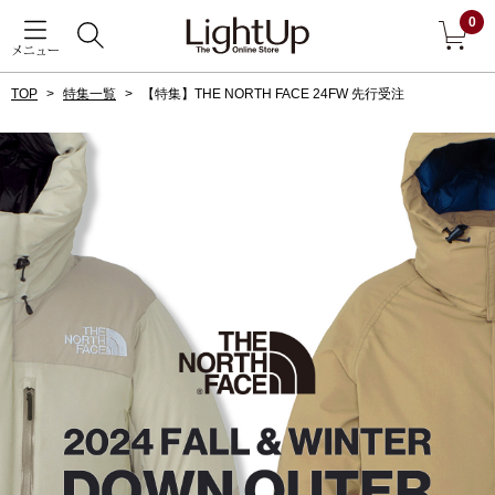
0
メニュー
TOP
特集一覧
【特集】THE NORTH FACE 24FW 先行受注
戻る
アウター
すべて見る
ジャケット
コート
ブルゾン
アンダーウェア
その他