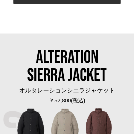
アンダーウェア
リュック･バッ
ボストンバッグ
スーツケース／
ALTERATION
物
その他
SIERRA JACKET
／アクセサリー
シューズ
オルタレーションシエラジャケット
ョン雑貨
￥52,800
(税込)
スリップオン
レースアップ