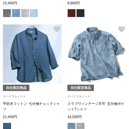
15,400円
9,900円
ボトムス
パンツ／スラッ
ショート･クロ
デニム
その他
当社限定商品
当社限定商品
ルーム･アン
スパイラルノート
スパイラルノート
手紡ぎコットン･七分袖チェックシャ
スラブヴィンテージ天竺･五分袖ポケ
ルームウェア／
ツ
ットTシャツ
21,450円
16,500円
BOGARD 最新号はこちら
アンダーウェア