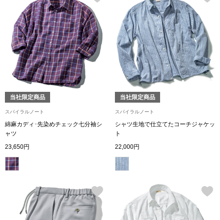
アンダーウェア
リュック･バッ
ボストンバッグ
スーツケース／
当社限定商品
当社限定商品
物
その他
スパイラルノート
スパイラルノート
綿麻カディ･先染めチェック七分袖シ
シャツ生地で仕立てたコーチジャケッ
／アクセサリー
ャツ
ト
シューズ
23,650円
22,000円
ョン雑貨
スリップオン
レースアップ