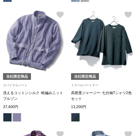
ブランド
その他
特集
バッグ
カタログ
トートバッグ
ス
すべて見る
ハンドバッグ
当社限定商品
当社限定商品
ショルダーバッ
スパイラルノート
トラベルパートナー
洗えるコットンシルク･畦編みニット
高密度ジャージー･七分袖Tシャツ2色
ブルゾン
セット
ブリーフケース
37,400円
13,200円
ス／チュニック
クラッチバッグ
ボディバッグ