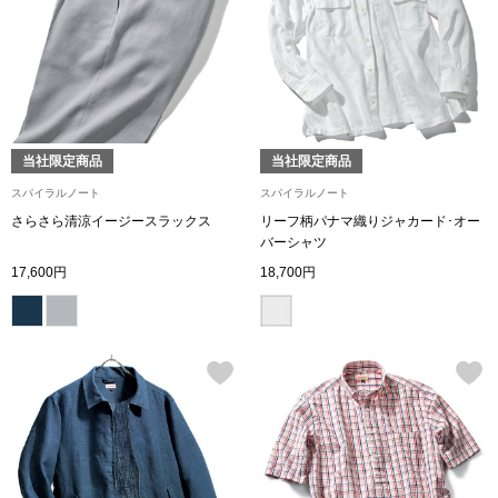
スニーカー
ブーツ
サンダル
当社限定商品
当社限定商品
その他
スパイラルノート
スパイラルノート
さらさら清涼イージースラックス
リーフ柄パナマ織りジャカード･オー
バーシャツ
17,600円
18,700円
財布／小物
財布／コインケ
革小物
Miss Kyouko／ミスキョウコ
ポーチ
ブランド