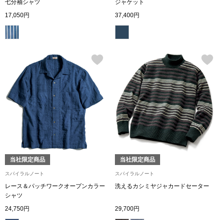
ザ･ノース･フ
七分袖シャツ
ジャケット
ップ
17,050円
37,400円
ヘリーハンセン
ンス
カンタベリー
金谷製靴
ヘンリーコット
おすすめ特集
当社限定商品
当社限定商品
【特集】Trave
スパイラルノート
スパイラルノート
レース＆パッチワークオープンカラー
洗えるカシミヤジャカードセーター
シャツ
【特集】cante
24,750円
29,700円