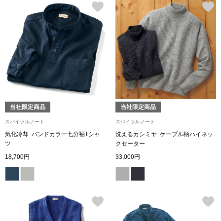
ブルゾン
その他
トップス
当社限定商品
当社限定商品
Tシャツ／カッ
スパイラルノート
スパイラルノート
気化冷却･バンドカラー七分袖Tシャ
洗えるカシミヤ･ケーブル柄ハイネッ
ツ
クセーター
ポロシャツ
18,700円
33,000円
シャツ／ブラウ
タンクトップ／