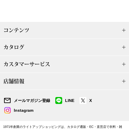
マフラー／スヌ
スカーフ／スト
コンテンツ
手袋
カタログ
ベルト
カスタマーサービス
靴下
店舗情報
サングラス／メ
傘／日傘
メールマガジン登録
LINE
X
Instagram
その他
1971年創業のライトアップショッピングは、カタログ通販・EC・直営店で衣料・雑