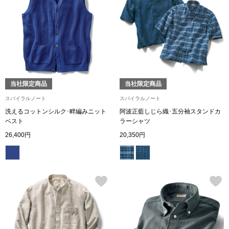
トレーナー／パ
セーター
【特集】食彩倶楽部
カーディガン／
ブランド
当社限定商品
当社限定商品
ベスト
特集
スパイラルノート
スパイラルノート
洗えるコットンシルク･畔編みニット
阿波正藍しじら織･五分袖スタンドカ
スーツ
ベスト
ラーシャツ
26,400円
20,350円
その他
ワンピース／
ワンピース