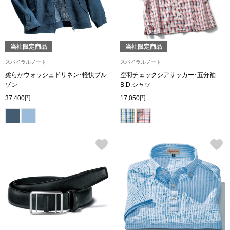
その他
特集
当社限定商品
当社限定商品
ウオッチ／ア
スパイラルノート
スパイラルノート
ホビー
すべて見る
柔らかウォッシュドリネン･軽快ブル
空羽チェックシアサッカー･五分袖
ウオッチ
ゾン
B.D.シャツ
37,400円
17,050円
ネックレス
ック
ブレスレット
その他
･テーブルウェア
ファッション