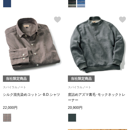
【特集】HELL
おすすめカタ
Salon de GRANDGRIS
BOGARD August
ブランド
BOGARD July 2
特集
RUGLOG 2026 
当社限定商品
当社限定商品
スパイラルノート
スパイラルノート
シルク混先染めコットン･B.D.シャツ
度詰めアズマ裏毛･モックネックトレ
すべて見る
アウター
ーナー
22,000円
20,900円
ジャケット
ビール／酒
コート