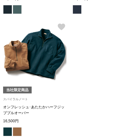
財布／小物
財布／コインケ
革小物
ポーチ
その他
当社限定商品
スパイラルノート
ウオッチ／ア
オンフレッシュ･あたたかハーフジッ
ププルオーバー
16,500円
ウオッチ