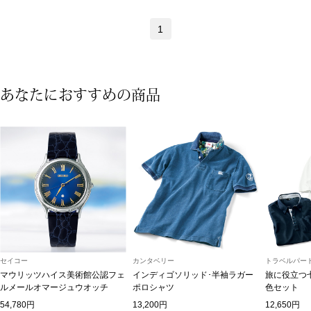
ネックレス
1
ブレスレット
リング
あなたにおすすめの商品
イヤリング／ピ
ブローチ
その他
ファッション
セイコー
カンタベリー
トラベルパート
マウリッツハイス美術館公認フェ
インディゴソリッド･半袖ラガー
旅に役立つ
帽子
ルメールオマージュウオッチ
ポロシャツ
色セット
54,780円
13,200円
12,650円