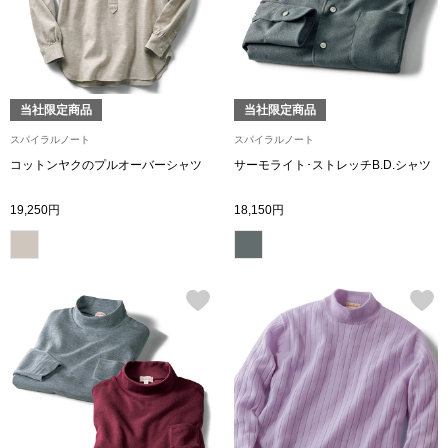
シャツワンピー
チュニック
当社限定商品
当社限定商品
スパイラルノート
スパイラルノート
ボトムス
コットンヤクのプルオーバーシャツ
サーモライト･ストレッチB.D.シャツ
19,250円
18,150円
スカート
パンツ／スラッ
ワイド･ガウチ
レギンス／スパ
ショート･クロ