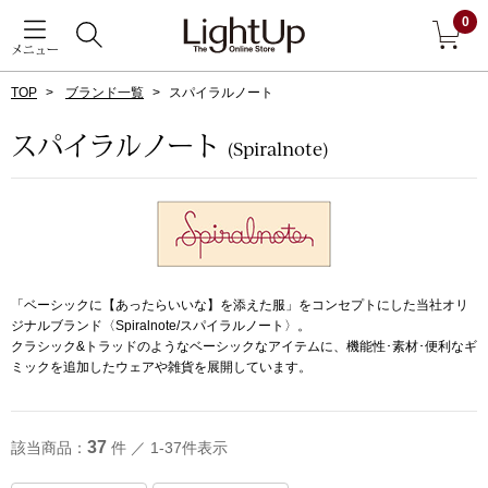
0
メニュー
TOP
ブランド一覧
スパイラルノート
戻る
スパイラルノート
(Spiralnote)
アウター
すべて見る
ジャケット
コート
「ベーシックに【あったらいいな】を添えた服」をコンセプトにした当社オリ
ジナルブランド〈Spiralnote/スパイラルノート〉。
クラシック&トラッドのようなベーシックなアイテムに、機能性･素材･便利なギ
ブルゾン
ミックを追加したウェアや雑貨を展開しています。
アンダーウェア
その他
37
該当商品：
件 ／ 1-37件表示