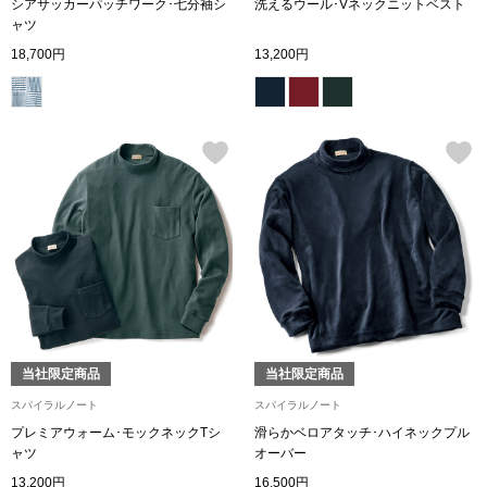
シアサッカーパッチワーク･七分袖シ
洗えるウール･Vネックニットベスト
ャツ
シューズ
18,700円
13,200円
スリップオン
レースアップ
パンプス
スニーカー
ブーツ
当社限定商品
当社限定商品
サンダル
スパイラルノート
スパイラルノート
プレミアウォーム･モックネックTシ
滑らかベロアタッチ･ハイネックプル
その他
ャツ
オーバー
13,200円
16,500円