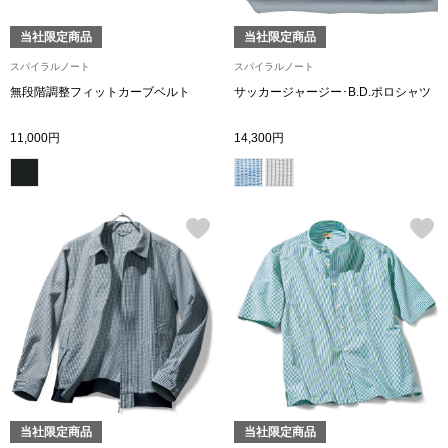
帽子
キッズ
当社限定商品
当社限定商品
ネクタイ
芸品
スパイラルノート
スパイラルノート
無段階調整フィットカーブベルト
サッカージャージー･B.D.ポロシャツ
マフラー／スヌ
11,000円
14,300円
スカーフ／スト
手袋
ベルト
靴下
サングラス／メ
当社限定商品
当社限定商品
傘／日傘