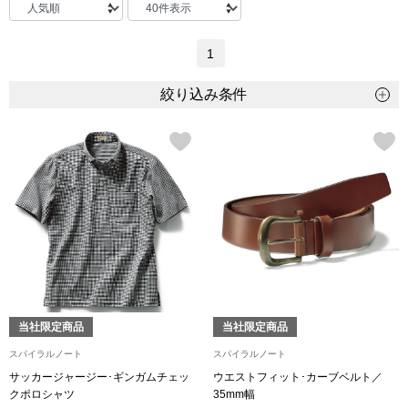
トップス
1
Tシャツ／カッ
物
絞り込み条件
ポロシャツ
／アクセサリー
シャツ
ョン雑貨
トレーナー／パ
セーター／カー
ベスト
当社限定商品
当社限定商品
その他
スパイラルノート
スパイラルノート
サッカージャージー･ギンガムチェッ
ウエストフィット･カーブベルト／
クポロシャツ
35mm幅