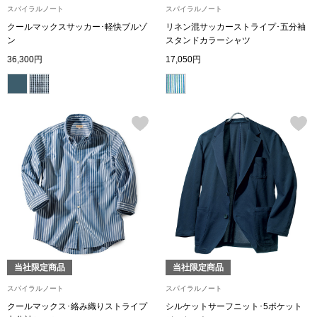
スパイラルノート
スパイラルノート
〈セイコー〉マウリッツハイス美術館公認フェ
クールマックスサッカー･軽快ブルゾ
リネン混サッカーストライプ･五分袖
その他
ルメールオマージュウオッチ
ン
スタンドカラーシャツ
36,300円
17,050円
ブランド
和装
特集
和装小物
その他
ティ
すべて見る
ケア
その他
ア
当社限定商品
当社限定商品
おすすめブラ
スパイラルノート
スパイラルノート
クールマックス･絡み織りストライプ
シルケットサーフニット･5ポケット