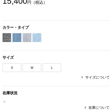
15,400
円
（税込）
ボトムス
パンツ／スラッ
カラー・タイプ
ショート･クロ
デニム
サイズ
その他
S
M
L
サイズについて
ルーム･アン
在庫状況
ルームウェア／
－
BOGARD 最新号はこちら
アンダーウェア
在庫について