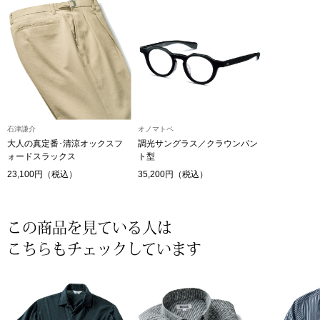
〈セイコー〉マウリッツハイス美術館公認フェ
その他
ルメールオマージュウオッチ
ブランド
和装
特集
和装小物
石津謙介
オノマトペ
大人の真定番･清涼オックスフ
調光サングラス／クラウンパン
ォードスラックス
ト型
その他
ティ
すべて見る
23,100円（税込）
35,200円（税込）
ケア
その他
この商品を見ている人は
こちらもチェックしています
ア
おすすめブラ