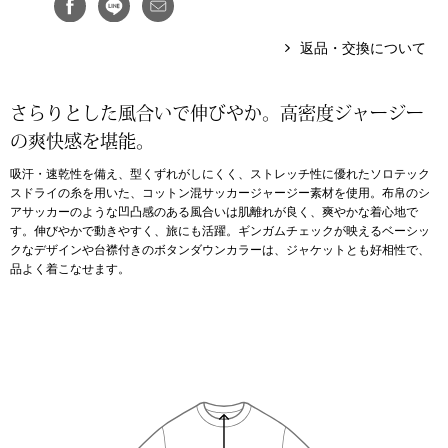
アンダーウェア
リュック･バッ
返品・交換について
ボストンバッグ
さらりとした風合いで伸びやか。高密度ジャージー
の爽快感を堪能。
スーツケース／
吸汗・速乾性を備え、型くずれがしにくく、ストレッチ性に優れたソロテック
スドライの糸を用いた、コットン混サッカージャージー素材を使用。布帛のシ
物
その他
アサッカーのような凹凸感のある風合いは肌離れが良く、爽やかな着心地で
す。伸びやかで動きやすく、旅にも活躍。ギンガムチェックが映えるベーシッ
クなデザインや台襟付きのボタンダウンカラーは、ジャケットとも好相性で、
／アクセサリー
品よく着こなせます。
シューズ
ョン雑貨
スリップオン
レースアップ