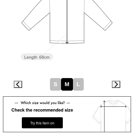
スニーカー
ブーツ
サンダル
その他
Length
68cm
財布／小物
S
M
L
財布／コインケ
革小物
Check the recommended size
Miss Kyouko／ミスキョウコ
Try this item on
ポーチ
ブランド