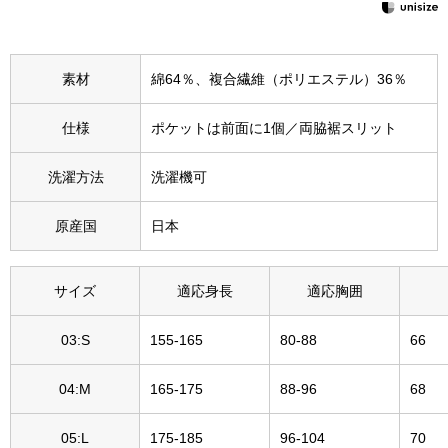
その他
特集
素材
綿64％、複合繊維（ポリエステル）36％
ウオッチ／ア
仕様
ポケットは前面に1個／両脇裾スリット
ホビー
すべて見る
ウオッチ
洗濯方法
洗濯機可
ネックレス
原産国
日本
ック
ブレスレット
サイズ
適応身長
適応胸囲
その他
03:S
155-165
80-88
66
･テーブルウェア
04:M
165-175
88-96
68
ファッション
05:L
175-185
96-104
70