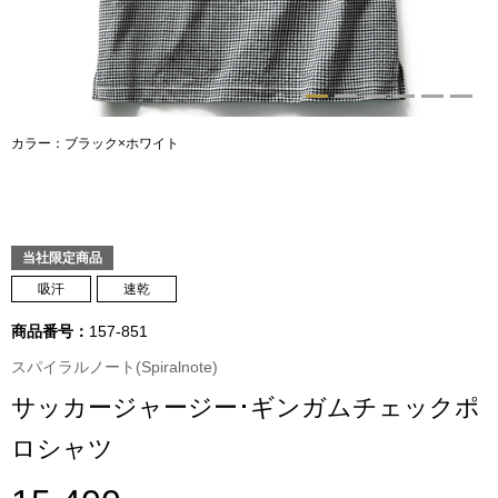
トップス
Tシャツ／カッ
物
ポロシャツ
カラー：ブラック×ホワイト
／アクセサリー
シャツ
ョン雑貨
トレーナー／パ
当社限定商品
吸汗
速乾
セーター／カー
商品番号：
157-851
スパイラルノート(Spiralnote)
ベスト
サッカージャージー･ギンガムチェックポ
その他
ロシャツ