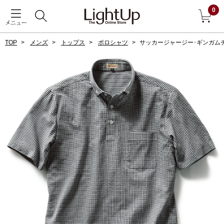
0
メニュー
TOP
メンズ
トップス
ポロシャツ
サッカージャージー･ギンガム
戻る
アウター
すべて見る
ジャケット
コート
ブルゾン
アンダーウェア
その他