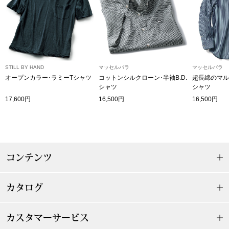
ザ･ノース･フ
ップ
ヘリーハンセン
ンス
カンタベリー
STILL BY HAND
マッセルバラ
マッセルバラ
オープンカラー･ラミーTシャツ
コットンシルクローン･半袖B.D.
超長綿のマル
金谷製靴
シャツ
シャツ
17,600円
16,500円
16,500円
ヘンリーコット
おすすめ特集
コンテンツ
【特集】Trave
カタログ
【特集】cante
カスタマーサービス