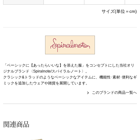
帽子
キッズ
サイズ(単位＝cm)
ネクタイ
芸品
マフラー／スヌ
スカーフ／スト
「ベーシックに【あったらいいな】を添えた服」をコンセプトにした当社オリ
手袋
ジナルブランド〈Spiralnote/スパイラルノート〉。
クラシック&トラッドのようなベーシックなアイテムに、機能性･素材･便利なギ
ミックを追加したウェアや雑貨を展開しています。
ベルト
このブランドの商品一覧へ
靴下
サングラス／メ
関連商品
傘／日傘