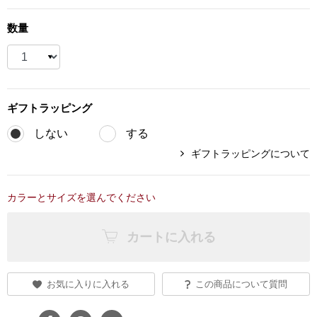
ブランド
その他
数量
特集
バッグ
カタログ
ギフト
ラッピング
トートバッグ
しない
する
ギフトラッピングについて
ス
すべて見る
ハンドバッグ
ショルダーバッ
カラーとサイズを選んでください
カートに入れる
ブリーフケース
ス／チュニック
クラッチバッグ
お気に入りに入れる
この商品について質問
ボディバッグ