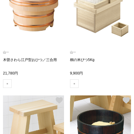
トップス
Tシャツ／カッ
物
ポロシャツ
／アクセサリー
シャツ
山一
山一
ョン雑貨
木曽さわら江戸型おひつ／三合用
桐の米びつ5Kg
トレーナー／パ
21,780円
9,900円
セーター／カー
ベスト
その他