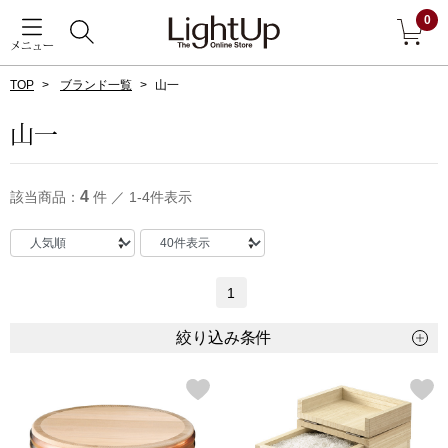
0
メニュー
TOP
ブランド一覧
山一
戻る
山一
アウター
すべて見る
4
該当商品：
件 ／ 1-4件表示
ジャケット
コート
1
ブルゾン
絞り込み条件
アンダーウェア
その他