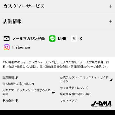
カスタマーサービス
アンダーウェア
リュック･バッ
店舗情報
ボストンバッグ
メールマガジン登録
LINE
X
スーツケース／
Instagram
物
その他
1971年創業のライトアップショッピングは、カタログ通販・EC・直営店で衣料・雑
／アクセサリー
貨・食品を厳選してお届け。日本通信販売協会会員・朝日新聞社グループ企業です。
シューズ
企業情報
公式アカウントコミュニティ・ガイド
ョン雑貨
ライン
個人情報への取り組み
セキュリティについて
スリップオン
カスタマーハラスメントに対する基本
方針
特定商取引に関する表記
利用条件
サイトマップ
レースアップ