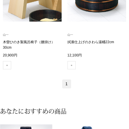
ボトムス
パンツ／スラッ
山一
山一
ショート･クロ
木曽ひのき製風呂椅子（腰掛け）
拭漆仕上げのさわら湯桶22cm
30cm
デニム
20,900円
12,100円
その他
1
ルーム･アン
ルームウェア／
あなたにおすすめの商品
BOGARD 最新号はこちら
アンダーウェア