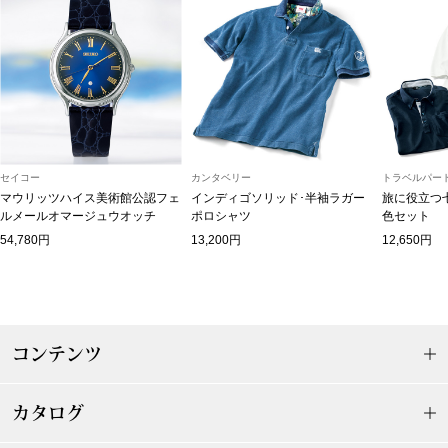
ブランド
その他
特集
バッグ
カタログ
トートバッグ
セイコー
カンタベリー
トラベルパート
マウリッツハイス美術館公認フェ
インディゴソリッド･半袖ラガー
旅に役立つ
ルメールオマージュウオッチ
ポロシャツ
色セット
ス
すべて見る
ハンドバッグ
54,780円
13,200円
12,650円
ショルダーバッ
ブリーフケース
コンテンツ
ス／チュニック
クラッチバッグ
カタログ
ボディバッグ