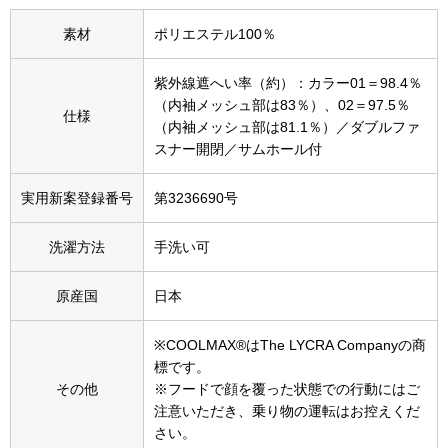
その他
素材
ポリエステル100％
特集
紫外線遮へい率（約）：カラー01＝98.4％
ウオッチ／ア
（内袖メッシュ部は83％）、02＝97.5％
仕様
（内袖メッシュ部は81.1％）／ダブルファ
ホビー
すべて見る
スナー開閉／サムホール付
ウオッチ
実用新案登録番号
第3236690号
ネックレス
ック
洗濯方法
手洗い可
ブレスレット
原産国
日本
その他
※COOLMAX®はThe LYCRA Companyの商
･テーブルウェア
標です。
その他
※フードで顔を覆った状態での行動にはご
ファッション
注意いただき、乗り物の運転はお控えくだ
さい。