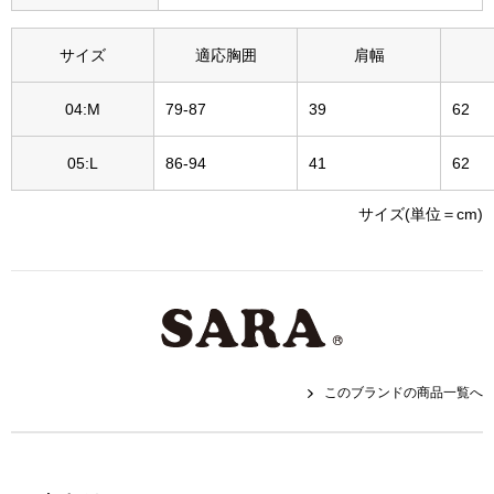
帽子
キッズ
サイズ
適応胸囲
肩幅
ネクタイ
芸品
04:M
79-87
39
62
マフラー／スヌ
05:L
86-94
41
62
スカーフ／スト
サイズ(単位＝cm)
手袋
ベルト
靴下
このブランドの商品一覧へ
サングラス／メ
傘／日傘