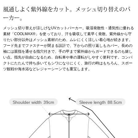
風通しよく紫外線をカット。メッシュ切り替えのパ
アンダーウェア
リュック･バッ
ーカー。
メッシュ切り替えが涼しげなUVカットパーカー。吸湿発散性・通気性に優れる
ボストンバッグ
素材「COOLMAX®」を使っており、汗を吸収して素早く発散。紫外線から守
りたい部分以外はメッシュ素材のため、ムレにくく涼しい着心地が続きます。
フード先までファスナーが閉まる設計で、下からの照り返しもカバー。長めの
スーツケース／
袖には親指を通せる指穴付きで、手の甲まで紫外線からガードできるのも嬉し
い点。指先が自由になるため、自転車や車の運転がしやすく便利です。コンパ
物
クトにたたんで持ち歩いてもシワになりにくく、旅行の時はもちろん、スポー
その他
ツ観戦や海水浴などレジャーシーンでも重宝します。
／アクセサリー
シューズ
ョン雑貨
Shoulder width
39cm
Sleeve length
88.5cm
スリップオン
レースアップ