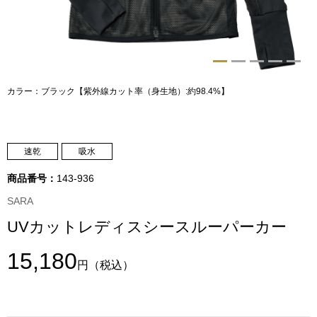
トップス
Tシャツ／カッ
物
ポロシャツ
カラー：ブラック【紫外線カット率（身生地）:約98.4%】
／アクセサリー
シャツ
ョン雑貨
速乾
吸水
トレーナー／パ
商品番号：
143-936
セーター／カー
SARA
UVカットレディスシースルーパーカー
ベスト
15,180
円
（税込）
その他