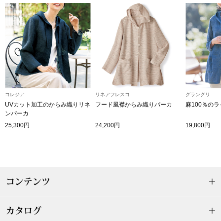
ザ･ノース･フ
ップ
ヘリーハンセン
ンス
カンタベリー
金谷製靴
コレジア
リネアフレスコ
グラングリ
UVカット加工のからみ織りリネ
フード風襟からみ織りパーカ
麻100％の
ヘンリーコット
ンパーカ
25,300円
24,200円
19,800円
おすすめ特集
【特集】Trave
コンテンツ
【特集】cante
カタログ