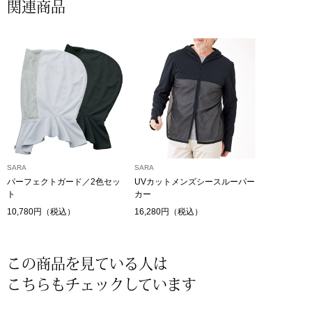
関連商品
〈セイコー〉マウリッツハイス美術館公認フェ
その他
ルメールオマージュウオッチ
ブランド
和装
特集
和装小物
その他
ティ
SARA
SARA
すべて見る
パーフェクトガード／2色セッ
UVカットメンズシースルーパー
ト
カー
ケア
10,780円（税込）
16,280円（税込）
その他
ア
この商品を見ている人は
おすすめブラ
こちらもチェックしています