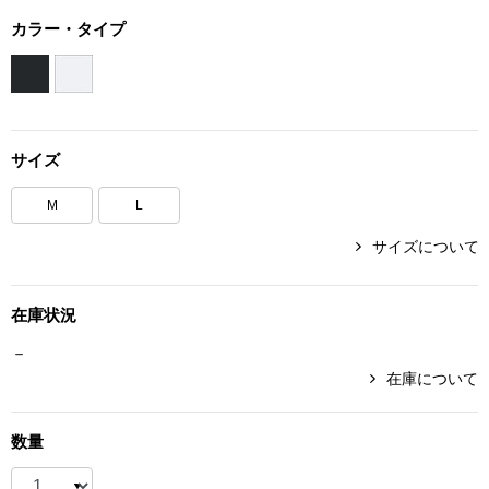
ボトムス
カラー・タイプ
パンツ／スラッ
ショート･クロ
サイズ
デニム
M
L
サイズについて
その他
在庫状況
ルーム･アン
－
在庫について
ルームウェア／
数量
BOGARD 最新号はこちら
アンダーウェア