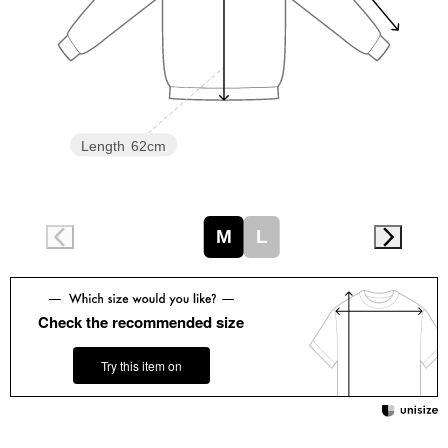
スニーカー
ブーツ
サンダル
Length
62cm
その他
M
L
財布／小物
財布／コインケ
Check the recommended size
革小物
Try this item on
Miss Kyouko／ミスキョウコ
ポーチ
ブランド