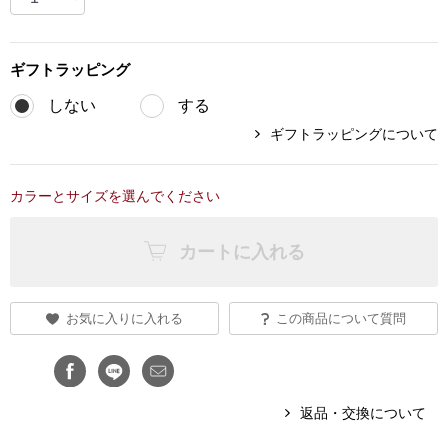
ブランド
その他
ギフト
ラッピング
特集
しない
する
バッグ
ギフトラッピングについて
カタログ
トートバッグ
カラーとサイズを選んでください
ス
すべて見る
ハンドバッグ
カートに入れる
ショルダーバッ
お気に入りに入れる
この商品について質問
ブリーフケース
ス／チュニック
クラッチバッグ
返品・交換について
ボディバッグ