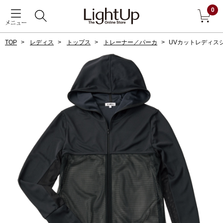
0
メニュー
TOP
レディス
トップス
トレーナー／パーカ
UVカットレディス
戻る
アウター
すべて見る
ジャケット
コート
ブルゾン
アンダーウェア
その他