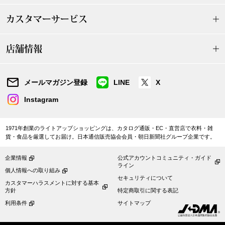
【特集】HELL
カスタマーサービス
おすすめカタ
店舗情報
Salon de GRANDGRIS
BOGARD August
メールマガジン登録
LINE
X
ブランド
Instagram
BOGARD July 2
特集
RUGLOG 2026 
1971年創業のライトアップショッピングは、カタログ通販・EC・直営店で衣料・雑
貨・食品を厳選してお届け。日本通信販売協会会員・朝日新聞社グループ企業です。
企業情報
公式アカウントコミュニティ・ガイド
ライン
すべて見る
アウター
個人情報への取り組み
セキュリティについて
カスタマーハラスメントに対する基本
方針
特定商取引に関する表記
ジャケット
利用条件
サイトマップ
ビール／酒
コート