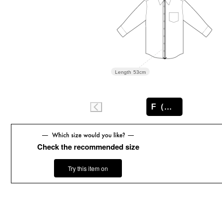
Length
53cm
F（フリー）
Check the recommended size
Try this item on