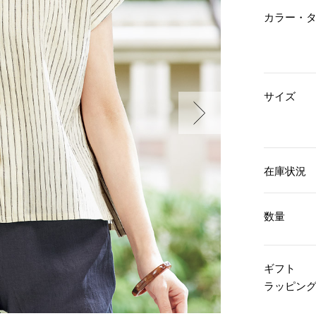
傘／日傘
ェア
ウオッチ
カラー・
その他
財布／小物
ネックレス
ブレスレット
和装
その他
財布／コインケース
革小物
ポーチ
着物／浴衣
サイズ
ファッション雑貨
その他
和装小物
バッグ
その他
帽子
ウオッチ／アクセサリー
ネクタイ
その他
マフラー／スヌード
在庫状況
スカーフ／ストール
ウオッチ
手袋
ネックレス
ベルト
ブレスレット
数量
靴下
リング
サングラス／メガネ
イヤリング／ピアス
バッグ
傘／日傘
ブローチ
ギフト
その他
その他
ラッピン