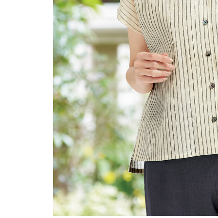
ルーム･アンダーウ
Tシャツ／カットソー
Tシャツ／カットソー
ブランケット／ソファカバー
ハンドバッグ
生活家電
ポロシャツ
ポロシャツ
カーペット／ラグ／マット
ショルダーバッグ
キッチン家電
シャツ
シャツ／ブラウス
寝具
ブリーフケース
ルームウェア／パジャマ
AV機器
トレーナー／パーカ
タンクトップ／キャミソール
カーテン／のれん／簾
クラッチバッグ
アンダーウェア
その他
セーター／カーディガン
トレーナー／パーカ
その他
ボディバッグ
その他
ベスト
セーター
リュック･バックパック
ホビー･キッズ
その他
カーディガン／アンサンブル
ボストンバッグ
生活雑貨
バッグ
ベスト
スーツケース／キャリー
ホビー／玩具
スーツ
その他
ボトムス
インテリアアート･ルームアクセ
トートバッグ
人形／ぬいぐるみ
その他
サリー
ハンドバッグ
光学機器
クロック／気象計
シューズ
パンツ／スラックス
ショルダーバッグ
ステーショナリー
バス･トイレタリー
ワンピース／チュニック
ショート･クロップドパンツ
クラッチバッグ
AVソフト／書籍／図録
ランドリー
デニム
スリップオン
ボディバッグ
アウトドア･スポーツ用品
掃除用品
その他
ワンピース
レースアップ
リュック･バックパック
その他
スリッパ／ルームシューズ
シャツワンピース
スニーカー
ボストンバッグ
防災･防犯用品
チュニック
ブーツ
スーツケース／キャリー
ガーデニング
サンダル
その他
和のインテリア小物
その他
仏具／香