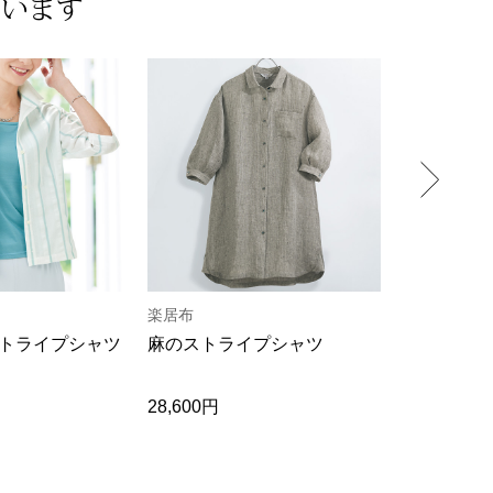
ています
楽居布
楽居布
トライプシャツ
麻のストライプシャツ
麻混ワイド
28,600円
30,800円