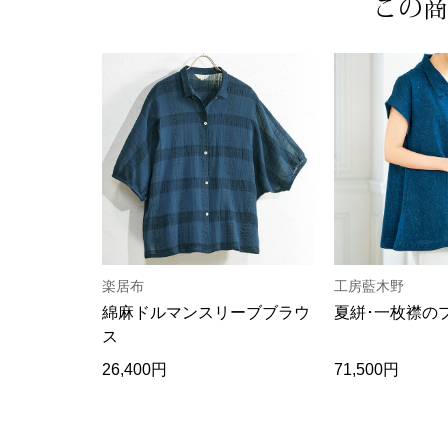
この商
楽居布
工房藍木野
綿麻ドルマンスリーブブラウ
夏絣･一枚襟の
ス
26,400円
71,500円