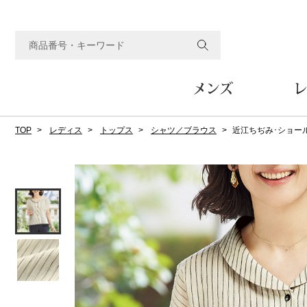
メンズ
レ
TOP
レディス
トップス
シャツ／ブラウス
近江ちぢみ･ショー
すべてのメンズアイテム
すべてのレディスアイテム
すべてのホーム&ホビーアイテム
すべてのビューティアイテム
すべてのグルメアイテム
アウター
アウター
家具
フェイスケア
食品
ルーム･アンダーウ
ボトムス
キッチン･テーブル
メイクアップ
頒布会
ジャケット
ジャケット
テーブル／椅子･座椅子
ルームウェア／パジャマ
スカート
テーブルウェア
コート
コート
収納家具
アンダーウェア
パンツ／スラックス
調理器具
ボディケア
ワイン／ビール／酒
フレグランス
ブルゾン
ブルゾン
その他
その他
ワイド･ガウチョパンツ
キッチン雑貨
その他
その他
レギンス／スパッツ
その他
ショート･クロップドパン
ファブリック
バッグ
ヘアケア
その他
その他
その他
トップス
トップス
家電
クッション／座布団
トートバッグ