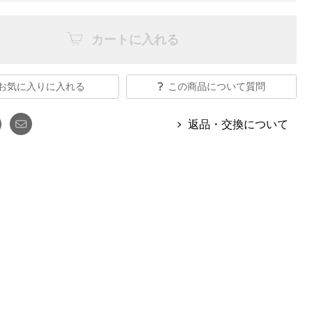
【特集】Travel Partner／トラベル
ルボタンのアルパカ混ニット
【特集】使いやすさを追求した 防
パートナー
災用品
【特集】canterbury／カンタベリー
カートに入れる
【特集】ギフトセレクション
【特集】HELLY HANSEN／ヘリー
ハンセン
お気に入りに入れる
この商品について質問
返品・交換について
おすすめカタログ
BOGARD August 2026 vol.181
BOGARD July 2026 vol.180
RUGLOG 2026 Summer Vol.30