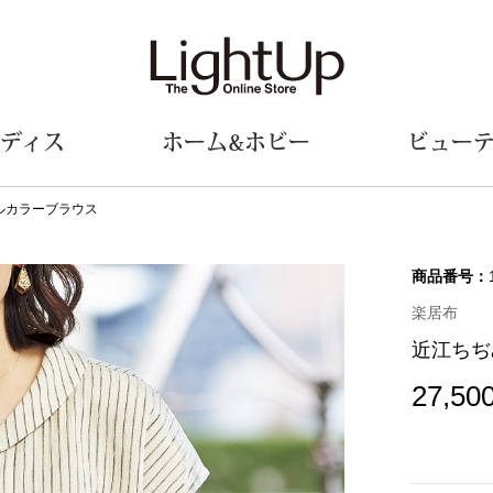
ディス
ホーム&ホビー
ビュー
ルカラーブラウス
ェア
ウェア
財布／小物
シューズ
美術･工芸品
定期便
和装
ファッシ
商品番号：
楽居布
財布／コインケース
スリップオン
和装小物
帽子
近江ちぢ
革小物
レースアップ
その他
マフラー／ス
ポーチ
パンプス
スカーフ／ス
27,50
その他
スニーカー
手袋
その他
ツ
ブーツ
ベルト
サンダル
靴下
ウオッチ／アクセサリー
その他
サングラス／