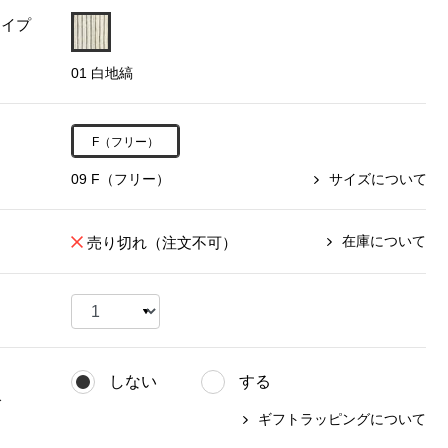
タイプ
【特集】〈セイコー〉マウリッ
Miss Kyouko／ミスキョウコ
Salon de GRANDGRIS
【特集】食彩倶楽部
ツハイス美術館公認フェルメー
01 白地縞
おすすめブランド
おすすめブランド
おすすめブランド
ルオマージュウオッチ
BOGARD 最新号はこちら
リネアフレスコ
ベキュア グラン／プレミアム
食彩倶楽部
おすすめブランド
F（フリー）
ヤッコマリカルド
メイクプロポーション
おすすめブランド
09 F（フリー）
サイズについて
セイコー
銀座花菱
ネイチャーマジック
おすすめ特集
ソニー
ミスキョウコ
かづきれいこ
ザ･ノース･フェイス
コラントッテ
ベアー
レフィーネ
在庫について
売り切れ（注文不可）
【特集】〈銀座 梅林〉国産ヒレ肉
ヘリーハンセン
の特製カツ丼の具
Fabric by ベストオブモリス
カンタベリー
フェイラー
【特集】ご飯のお供
金谷製靴
おすすめ特集
おすすめ特集
【特集】おうちご飯、おうち飲み
ヘンリーコットンズ
【特集】ゆったりサイズ for Ladies
【特集】当社限定ビューティーアイ
おすすめ特集
テム
しない
する
【特集】ベーシックアイテム for
おすすめ特集
グ
Ladies
【特集】VECUA GRAND PREMIUM
【特集】William Morris／ウィリア
ギフトラッピングについて
ム･モリス
【特集】〈ロングウォーク〉カラフ
【特集】五島の椿