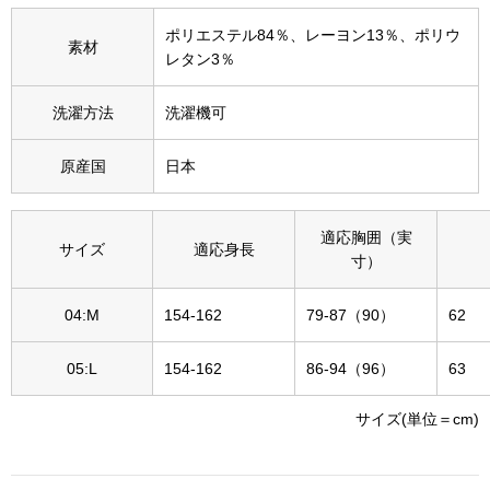
その他
ポリエステル84％、レーヨン13％、ポリウ
素材
特集
レタン3％
ウオッチ／ア
洗濯方法
洗濯機可
ホビー
すべて見る
原産国
日本
ウオッチ
ネックレス
適応胸囲（実
サイズ
適応身長
寸）
ック
ブレスレット
04:M
154-162
79-87（90）
62
その他
05:L
154-162
86-94（96）
63
･テーブルウェア
サイズ(単位＝cm)
ファッション