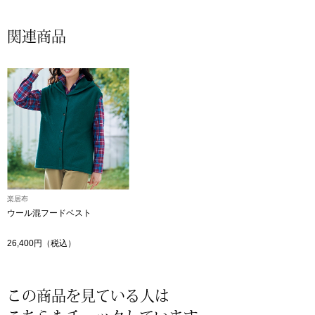
帽子
キッズ
関連商品
ネクタイ
芸品
マフラー／スヌ
スカーフ／スト
手袋
ベルト
楽居布
ウール混フードベスト
靴下
26,400円（税込）
サングラス／メ
この商品を見ている人は
傘／日傘