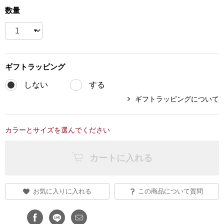
数量
ブランド
その他
特集
バッグ
ギフト
ラッピング
カタログ
しない
する
トートバッグ
ギフトラッピングについて
ス
すべて見る
ハンドバッグ
カラーとサイズを選んでください
ショルダーバッ
カートに入れる
ブリーフケース
お気に入りに入れる
この商品について質問
ス／チュニック
クラッチバッグ
ボディバッグ