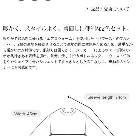
返品・交換について
アンダーウェア
リュック･バッ
暖かく、スタイルよく。着回しに便利な2色セット。
ボストンバッグ
軽やかで保温性に優れる「エアロウォーム」を使用した〈パワーズ〉のプルオ
ーバー。2枚の生地を接結させることで生地の間に空気をためるため、薄手なが
スーツケース／
ら暖かいのが特徴です。肌触りは柔らかく、ジャカードによるウェーブ状のシ
ボが奥行きある表情を演出。首元に優しく沿うボトルネックに、ウエスト位置
をややシェイプさせたシルエットですっきりとした着こなしに。重ね着のイン
物
その他
ナーにもお薦めです。
／アクセサリー
シューズ
ョン雑貨
Sleeve length
74cm
スリップオン
Width
45cm
レースアップ