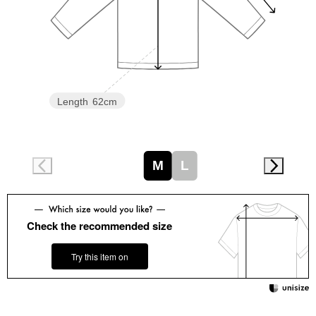
スニーカー
ブーツ
サンダル
Length
62cm
その他
M
L
財布／小物
財布／コインケ
Check the recommended size
革小物
Try this item on
Miss Kyouko／ミスキョウコ
ポーチ
ブランド