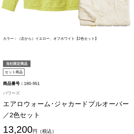
トップス
Tシャツ／カッ
物
ポロシャツ
カラー：（左から）イエロー、オフホワイト【2色セット】
／アクセサリー
シャツ
ョン雑貨
当社限定商品
トレーナー／パ
セット商品
商品番号：
180-951
セーター／カー
パワーズ
ベスト
エアロウォーム･ジャカードプルオーバー
／2色セット
その他
13,200
円
（税込）