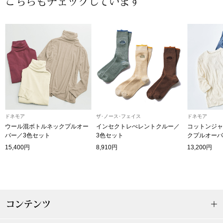
こちらもチェックしています
〈セイコー〉マウリッツハイス美術館公認フェ
その他
ルメールオマージュウオッチ
ブランド
和装
特集
和装小物
その他
ドネモア
ザ･ノース･フェイス
ドネモア
ティ
すべて見る
ウール混ボトルネックプルオー
インセクトレぺレントクルー／
コットンジャ
バー／3色セット
3色セット
クプルオーバ
ケア
15,400円
8,910円
13,200円
その他
ア
おすすめブラ
コンテンツ