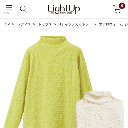
0
メニュー
TOP
レディス
トップス
Tシャツ／カットソー
エアロウォーム･
戻る
アウター
すべて見る
ジャケット
コート
ブルゾン
アンダーウェア
その他