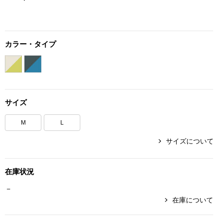
ボトムス
パンツ／スラッ
カラー・タイプ
ショート･クロ
デニム
サイズ
その他
M
L
サイズについて
ルーム･アン
在庫状況
ルームウェア／
－
在庫について
BOGARD 最新号はこちら
アンダーウェア