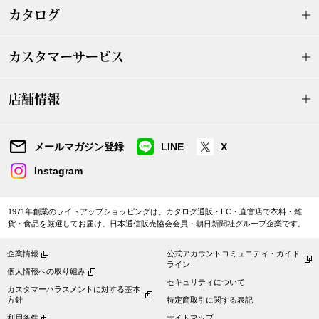
ザ･ノース･フ
ップ
カタログ
ヘリーハンセン
ンス
カスタマーサービス
カンタベリー
店舗情報
金谷製靴
メールマガジン登録
LINE
X
ヘンリーコット
Instagram
おすすめ特集
1971年創業のライトアップショッピングは、カタログ通販・EC・直営店で衣料・雑
貨・食品を厳選してお届け。日本通信販売協会会員・朝日新聞社グループ企業です。
【特集】Trave
企業情報
公式アカウントコミュニティ・ガイド
ライン
個人情報への取り組み
セキュリティについて
【特集】cante
カスタマーハラスメントに対する基本
方針
特定商取引に関する表記
利用条件
サイトマップ