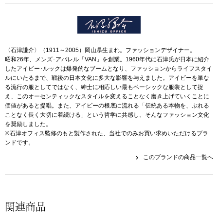
ザ･ノース･フ
ップ
ヘリーハンセン
ンス
〈石津謙介〉（1911～2005）岡山県生まれ。ファッションデザイナー。
カンタベリー
昭和26年、メンズ･アパレル「VAN」を創業。1960年代に石津氏が日本に紹介
したアイビー･ルックは爆発的なブームとなり、ファッションからライフスタイ
ルにいたるまで、戦後の日本文化に多大な影響を与えました。アイビーを単な
金谷製靴
る流行の服としてではなく、紳士に相応しい最もベーシックな服装として捉
え、このオーセンティックなスタイルを変えることなく磨き上げていくことに
ヘンリーコット
価値があると提唱。また、アイビーの根底に流れる「伝統ある本物を、ぶれる
ことなく長く大切に着続ける」という哲学に共感し、そんなファッション文化
を奨励しました。
※石津オフィス監修のもと製作された、当社でのみお買い求めいただけるブラ
ンドです。
おすすめ特集
このブランドの商品一覧へ
【特集】Trave
【特集】cante
関連商品