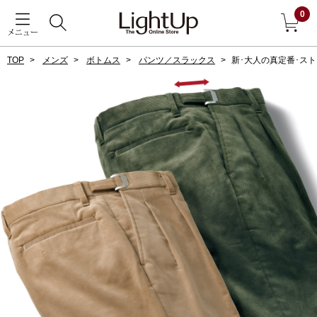
0
メニュー
TOP
メンズ
ボトムス
パンツ／スラックス
新･大人の真定番･ス
戻る
アウター
すべて見る
ジャケット
コート
ブルゾン
アンダーウェア
その他