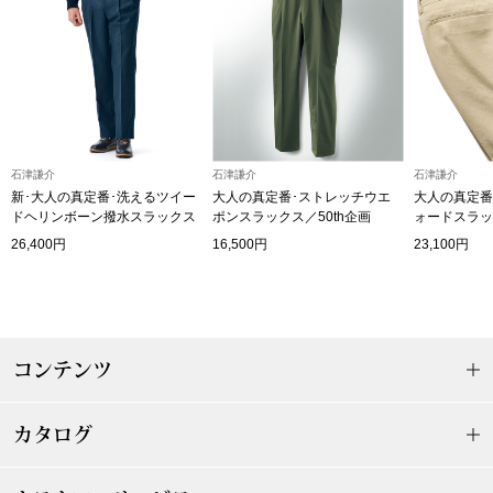
ブルゾン
その他
石津謙介
石津謙介
石津謙介
新･大人の真定番･洗えるツイー
大人の真定番･ストレッチウエ
大人の真定番
トップス
ドヘリンボーン撥水スラックス
ポンスラックス／50th企画
ォードスラッ
26,400円
16,500円
23,100円
Tシャツ／カッ
ポロシャツ
コンテンツ
シャツ／ブラウ
カタログ
タンクトップ／