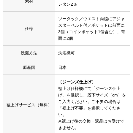
帽子
素材
キッズ
レタン2％
ネクタイ
芸品
ツータック／ウエスト両脇にアジャ
スターベルト付／ポケットは前面に
仕様
3個（コインポケット1個含む）、背
マフラー／スヌ
面に2個
スカーフ／スト
洗濯方法
洗濯機可
手袋
原産国
日本
ベルト
〔ジーンズ仕上げ〕
裾上げ仕様欄にて「ジーンズ仕上
げ」を選択し、股下サイズ（cm）を
靴下
ご入力ください。ご不要の場合は
裾上げサービス（無料）
「裾上げ不要」を選択してくださ
サングラス／メ
い。
※裾上げ後の交換・返品はお受けで
きません。
傘／日傘