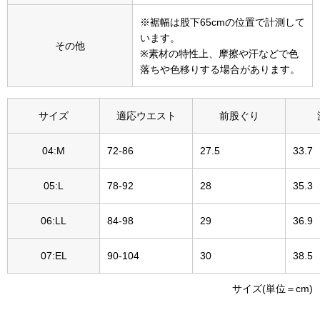
〈セイコー〉マウリッツハイス美術館公認フェ
※裾幅は股下65cmの位置で計測して
その他
ルメールオマージュウオッチ
います。
その他
※素材の特性上、摩擦や汗などで色
落ちや色移りする場合があります。
ブランド
和装
特集
サイズ
適応ウエスト
前股ぐり
和装小物
04:M
72-86
27.5
33.7
その他
ティ
すべて見る
05:L
78-92
28
35.3
ケア
06:LL
84-98
29
36.9
その他
ア
07:EL
90-104
30
38.5
おすすめブラ
サイズ(単位＝cm)