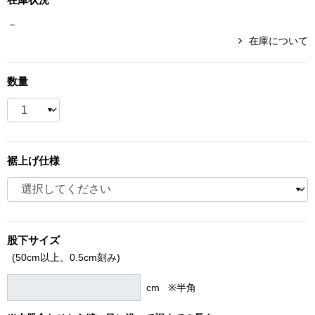
ブランド
－
その他
在庫について
特集
数量
バッグ
カタログ
トートバッグ
ス
すべて見る
ハンドバッグ
裾上げ仕様
ショルダーバッ
ブリーフケース
股下サイズ
(50cm以上、
0.5cm刻み)
ス／チュニック
クラッチバッグ
cm ※半角
ボディバッグ