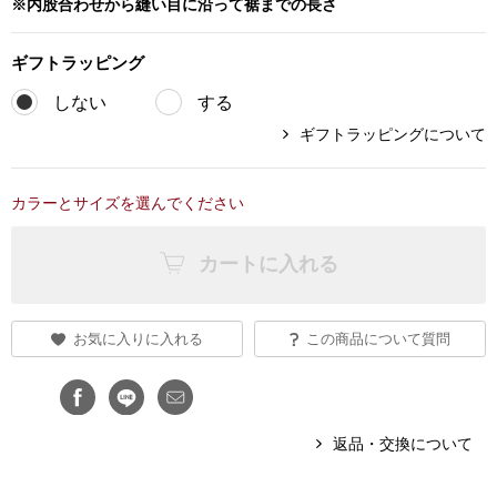
※内股合わせから縫い目に沿って裾までの長さ
アンダーウェア
リュック･バッ
ギフト
ラッピング
しない
する
ボストンバッグ
ギフトラッピングについて
スーツケース／
カラーとサイズを選んでください
物
その他
カートに入れる
／アクセサリー
シューズ
お気に入りに入れる
この商品について質問
ョン雑貨
スリップオン
レースアップ
返品・交換について