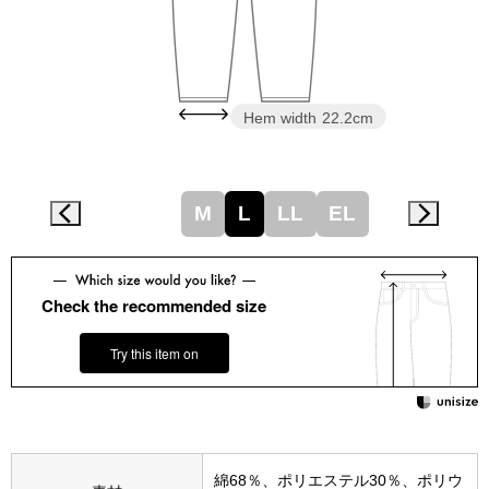
その他
特集
ウオッチ／ア
Hem width
22.2cm
ホビー
すべて見る
ウオッチ
M
L
LL
EL
ネックレス
ック
ブレスレット
Check the recommended size
その他
Try this item on
･テーブルウェア
ファッション
綿68％、ポリエステル30％、ポリウ