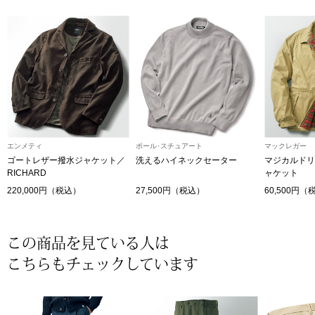
【特集】HELL
おすすめカタ
Salon de GRANDGRIS
BOGARD August
ブランド
BOGARD July 2
エンメティ
ポール･スチュアート
マックレガー
ゴートレザー撥水ジャケット／
洗えるハイネックセーター
マジカルドリ
RICHARD
ャケット
特集
RUGLOG 2026 
220,000円（税込）
27,500円（税込）
60,500円（
すべて見る
アウター
この商品を見ている人は
こちらもチェックしています
ジャケット
ビール／酒
コート