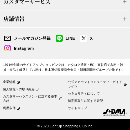
カスタマーサービス
トレーナー／パ
店舗情報
セーター
【特集】食彩倶楽部
カーディガン／
ブランド
メールマガジン登録
LINE
X
Instagram
ベスト
特集
1971年創業のライトアップショッピングは、カタログ通販・EC・直営店で衣料・雑
スーツ
貨・食品を厳選してお届け。日本通信販売協会会員・朝日新聞社グループ企業です。
その他
企業情報
公式アカウントコミュニティ・ガイド
ライン
個人情報への取り組み
セキュリティについて
カスタマーハラスメントに対する基本
方針
特定商取引に関する表記
ワンピース／
利用条件
サイトマップ
ワンピース
© 2020 LightUp Shopping Club Inc.