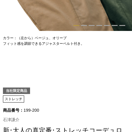
トップス
Tシャツ／カッ
物
ポロシャツ
カラー：（左から）ベージュ、オリーブ
／アクセサリー
フィット感を調節できるアジャスターベルト付き。
シャツ
ョン雑貨
トレーナー／パ
セーター／カー
当社限定商品
ベスト
ストレッチ
商品番号：
199-200
その他
石津謙介
新･大人の真定番･ストレッチコーデュロ