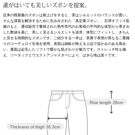
スニーカー
誰がはいても美しいズボンを提案。
従来の既製服のズボンは裾上げをすると、実はシルエットのバランスが悪い。
ブーツ
そんな課題を解決するために生み出された「真定番ズボン」。石津オフィス監
修のもと、通信販売で蓄積された熟年世代のお客様の平均的な体型から導き出
した数値を基に、美しく見えるシルエットを追求。体型にフィットし、きちん
サンダル
と見せる画期的なズボンです。ご紹介する一本は、表裏で表情が異なる二重織
りのコーデュロイ生地を使用。表面は細畝が映える上品で温かみのある風合
い、裏面は起毛したソフトで暖かな肌ざわりが魅力です。ストレッチ性も備
その他
え、ツータックとウエストアジャスターにより、はき心地は楽々です。
財布／小物
財布／コインケ
Rise length
28cm
革小物
Miss Kyouko／ミスキョウコ
ポーチ
Thickness of thigh
35.3cm
ブランド