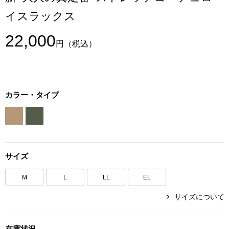
ボトムス
イスラックス
22,000
パンツ／スラッ
円
（税込）
ショート･クロ
カラー・タイプ
デニム
その他
サイズ
ルーム･アン
M
L
LL
EL
ルームウェア／
サイズについて
BOGARD 最新号はこちら
アンダーウェア
在庫状況