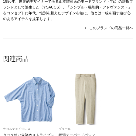
1986年、世界的デザイナーである山本耀司氏のモードブランド〈Y's〉の雑貨ブ
その他
ランドとして誕生した〈Y'SACCS〉。「シンプル・機能的・アドヴァンスト」
をコンセプトに年代、性別を超えたデザインを軸に、他とは一線を画す遊び心
特集
のあるアイテムを提案します。
このブランドの商品一覧へ
ウオッチ／ア
ホビー
すべて見る
ウオッチ
関連商品
ネックレス
ック
ブレスレット
その他
･テーブルウェア
ファッション
ラコルテエイジレス
ヴュール
タック使い先染めストライプシ
綿混テーパードパンツ