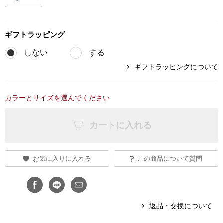
ブランド
その他
ギフト
ラッピング
特集
しない
する
バッグ
ギフトラッピングについて
カタログ
トートバッグ
カラーとサイズを選んでください
ス
すべて見る
ハンドバッグ
カートに入れる
ショルダーバッ
お気に入りに入れる
この商品について質問
ブリーフケース
ス／チュニック
クラッチバッグ
返品・交換について
ボディバッグ