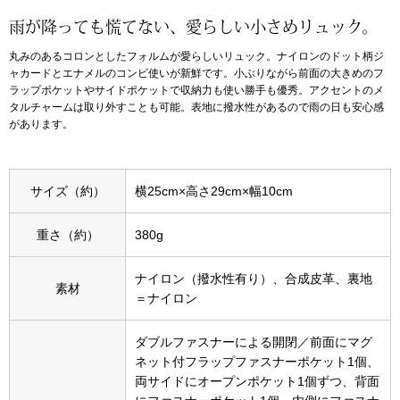
雨が降っても慌てない、愛らしい小さめリュック。
アンダーウェア
リュック･バッ
丸みのあるコロンとしたフォルムが愛らしいリュック。ナイロンのドット柄ジ
ャカードとエナメルのコンビ使いが新鮮です。小ぶりながら前面の大きめのフ
ボストンバッグ
ラップポケットやサイドポケットで収納力も使い勝手も優秀。アクセントのメ
タルチャームは取り外すことも可能。表地に撥水性があるので雨の日も安心感
があります。
スーツケース／
物
その他
サイズ（約）
横25cm×高さ29cm×幅10cm
／アクセサリー
重さ（約）
380g
シューズ
ナイロン（撥水性有り）、合成皮革、裏地
ョン雑貨
素材
＝ナイロン
スリップオン
ダブルファスナーによる開閉／前面にマグ
レースアップ
ネット付フラップファスナーポケット1個、
両サイドにオープンポケット1個ずつ、背面