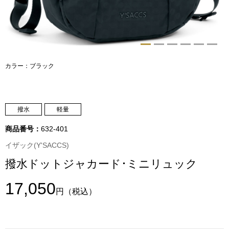
トップス
Tシャツ／カッ
物
ポロシャツ
カラー：ブラック
／アクセサリー
シャツ
ョン雑貨
撥水
軽量
トレーナー／パ
商品番号：
632-401
セーター／カー
イザック(Y'SACCS)
撥水ドットジャカード･ミニリュック
ベスト
17,050
円
（税込）
その他