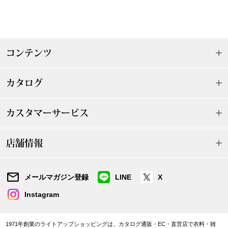
〈セイコー〉マウリッツハイス美術館公認フェ
その他
ルメールオマージュウオッチ
コンテンツ
ブランド
和装
特集
カタログ
和装小物
カスタマーサービス
その他
ティ
すべて見る
店舗情報
ケア
その他
メールマガジン登録
LINE
X
ア
Instagram
おすすめブラ
1971年創業のライトアップショッピングは、カタログ通販・EC・直営店で衣料・雑