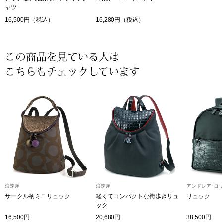
帽子
キッズ
ャツ
16,500円（税込）
16,280円（税込）
ネクタイ
芸品
マフラー／スヌ
この商品を見ている人は
こちらもチェックしています
スカーフ／スト
手袋
ベルト
靴下
浪速屋
浪速屋
アンドレア･ロ
サングラス／メ
サークル柄ミニリュック
軽くてコンパクトな街歩きリュ
リュック
ック
傘／日傘
16,500円
20,680円
38,500円