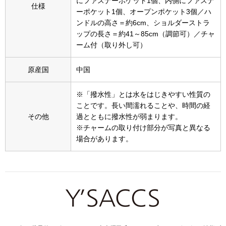
にファスナーポケット1個、内側にファスナ
スニーカー
仕様
ーポケット1個、オープンポケット3個／ハ
ンドルの高さ＝約6cm、ショルダーストラ
ブーツ
ップの長さ＝約41～85cm（調節可）／チャ
ーム付（取り外し可）
サンダル
原産国
中国
その他
※「撥水性」とは水をはじきやすい性質の
ことです。長い間濡れることや、時間の経
その他
過とともに撥水性が弱まります。
財布／小物
※チャームの取り付け部分が写真と異なる
場合があります。
財布／コインケ
革小物
Miss Kyouko／ミスキョウコ
ポーチ
ブランド