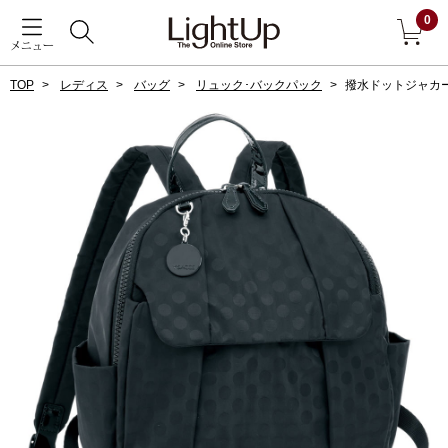
0
メニュー
TOP
レディス
バッグ
リュック･バックパック
撥水ドットジャカ
戻る
アウター
すべて見る
ジャケット
コート
ブルゾン
アンダーウェア
その他