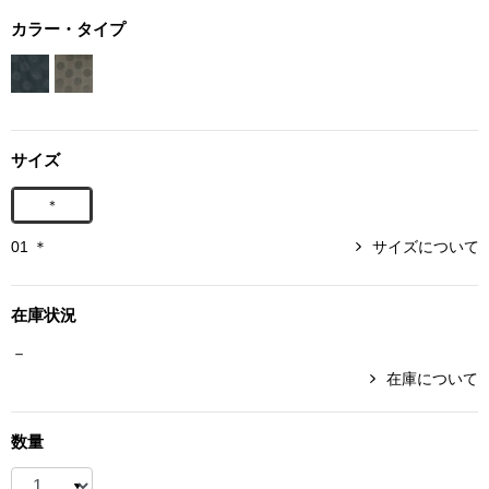
ボトムス
カラー・タイプ
パンツ／スラッ
ショート･クロ
サイズ
デニム
＊
01 ＊
サイズについて
その他
在庫状況
ルーム･アン
－
在庫について
ルームウェア／
数量
BOGARD 最新号はこちら
アンダーウェア