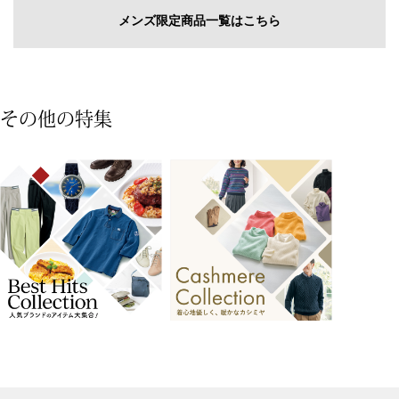
その他
メンズ限定商品一覧はこちら
特集
ウオッチ／ア
ホビー
その他の特集
すべて見る
ウオッチ
ネックレス
ック
ブレスレット
ビアスポ
グラングリ
その他
マイクロフト･撥水パーカ／限定
レース使い撥水コート
モデル
･テーブルウェア
19,250円
52,800円
ファッション