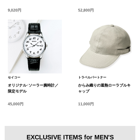
スニーカー
9,020円
52,800円
ブーツ
サンダル
その他
財布／小物
セイコー
トラベルパートナー
オリジナル･ソーラー腕時計／
からみ織りの遮熱ローラブルキ
限定モデル
ャップ
財布／コインケ
45,000円
11,000円
革小物
Miss Kyouko／ミスキョウコ
ポーチ
EXCLUSIVE ITEMS for MEN'S
ブランド