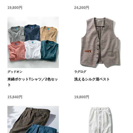
19,800円
24,200円
ブランド
その他
特集
バッグ
カタログ
トートバッグ
ス
すべて見る
ハンドバッグ
グッドオン
ラグログ
米綿ポケットTシャツ／2色セッ
洗えるシルク混ベスト
ショルダーバッ
ト
15,840円
19,800円
ブリーフケース
ス／チュニック
クラッチバッグ
ボディバッグ