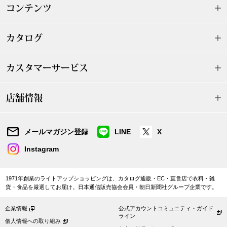
帽子
キッズ
コンテンツ
ネクタイ
芸品
カタログ
マフラー／スヌ
カスタマーサービス
スカーフ／スト
ハンドルーム
アルタミラ
ハイネックコットンボーダーTシ
おしゃべりな花たちの刺しゅうブ
店舗情報
ャツ／当社限定
ラウス
手袋
16,500円
24,200円
メールマガジン登録
LINE
X
ベルト
Instagram
靴下
1971年創業のライトアップショッピングは、カタログ通販・EC・直営店で衣料・雑
貨・食品を厳選してお届け。日本通信販売協会会員・朝日新聞社グループ企業です。
サングラス／メ
企業情報
公式アカウントコミュニティ・ガイド
ライン
傘／日傘
個人情報への取り組み