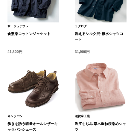
ボトムス
パンツ／スラッ
サージュデクレ
ラグログ
倉敷染コットンジャケット
洗えるシルク混･撥水シャツコ
ショート･クロ
ート
41,800円
31,900円
デニム
その他
ルーム･アン
ルームウェア／
キャラバン
滋賀麻工業
歩きを誘う軽量オールレザーキ
近江ちぢみ 草木重ね桜染めシャ
BOGARD 最新号はこちら
アンダーウェア
ャラバンシューズ
ツ