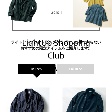
トップス
Scroll
Tシャツ／カッ
物
ポロシャツ
／アクセサリー
LightUp Shopping
ライトアップショッピングクラブでしか手に入らない
シャツ
おすすめの限定アイテムをご紹介します。
ョン雑貨
Club
トレーナー／パ
EXCLUSIVE ITEMS
MEN'S
LADIES'
セーター／カー
ベスト
その他