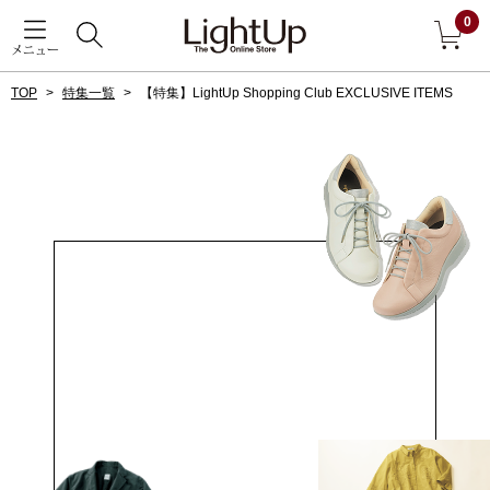
0
メニュー
TOP
特集一覧
【特集】LightUp Shopping Club EXCLUSIVE ITEMS
戻る
アウター
すべて見る
ジャケット
コート
ブルゾン
アンダーウェア
その他