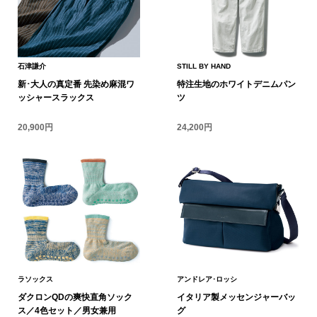
アンダーウェア
リュック･バッ
石津謙介
STILL BY HAND
ボストンバッグ
新･大人の真定番 先染め麻混ワ
特注生地のホワイトデニムパン
ッシャースラックス
ツ
スーツケース／
20,900円
24,200円
物
その他
／アクセサリー
シューズ
ョン雑貨
スリップオン
ラソックス
アンドレア･ロッシ
レースアップ
ダクロンQDの爽快直角ソック
イタリア製メッセンジャーバッ
ス／4色セット／男女兼用
グ