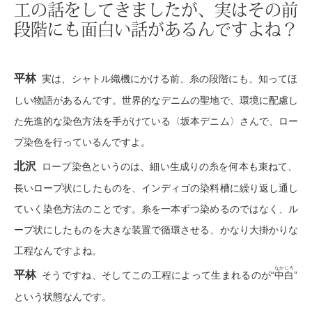
工の話をしてきましたが、実はその前
ビール／酒
段階にも面白い話があるんですよね？
ブルゾン
その他
平林
実は、シャトル織機にかける前、糸の段階にも、知ってほ
しい物語があるんです。世界的なデニムの聖地で、環境に配慮し
た先進的な染色方法を手がけている〈坂本デニム〉さんで、ロー
トップス
プ染色を行っているんですよ。
北沢
ロープ染色というのは、細い生成りの糸を何本も束ねて、
Tシャツ／カ
長いロープ状にしたものを、インディゴの染料槽に繰り返し通し
ポロシャツ
ていく染色方法のことです。糸を一本ずつ染めるのではなく、ル
ープ状にしたものを大きな装置で循環させる、かなり大掛かりな
シャツ／ブラ
工程なんですよね。
なかじろ
平林
そうですね、そしてこの工程によって生まれるのが“
中白
”
タンクトップ
という状態なんです。