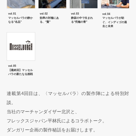
ボトムス
vol.01
vol.02
vol.03
vol.04
マッセルバラの静か
効率の対極にあ
静寂の中で生まれ
マッセルバラが紡
なる“名品”
る、“贅”
る“究極の青”
ぐ、インディゴの過
パンツ／スラ
去と未来
ショート･ク
デニム
vol.05
【最終回】マッセル
その他
バラの新たなる挑戦
連載第4回目は、〈マッセルバラ〉の製作陣による特別対
ルーム･アン
談。
当社のマーチャンダイザー北沢と、
ルームウェア
フレックスジャパン平林氏によるコラボトーク。
ダンガリー企画の製作秘話をお届けします。
アンダーウェ
 最新号はこちら