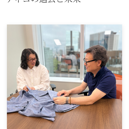
その他
ブランド
特集
ウオッチ／
ホビー
ウオッチ
すべて見る
ネックレス
ブレスレット
ック
その他
･テーブルウェア
ファッショ