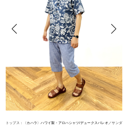
ヤッコマリカ
銀座花菱
ミスキョウコ
ベアー
おすすめ特
【特集】ゆったりサ
【特集】ベーシック
【特集】〈ロ
ラー
トップス：
〈カハラ〉ハワイ製・アロハシャツ/デュークスパレオ
／サンダ
ト
ルパカ混ニッ