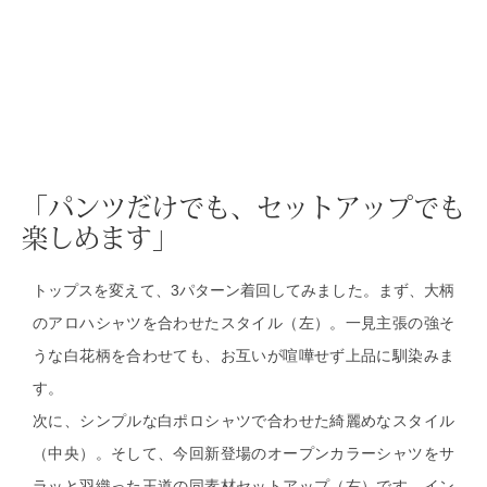
マフラー／ス
スカーフ／ス
手袋
ベルト
「パンツだけでも、セットアップでも
楽しめます」
靴下
トップスを変えて、3パターン着回してみました。まず、大柄
サングラス／
のアロハシャツを合わせたスタイル（左）。一見主張の強そ
うな白花柄を合わせても、お互いが喧嘩せず上品に馴染みま
傘／日傘
す。
次に、シンプルな白ポロシャツで合わせた綺麗めなスタイル
その他
（中央）。そして、今回新登場のオープンカラーシャツをサ
ラッと羽織った王道の同素材セットアップ（右）です。イン