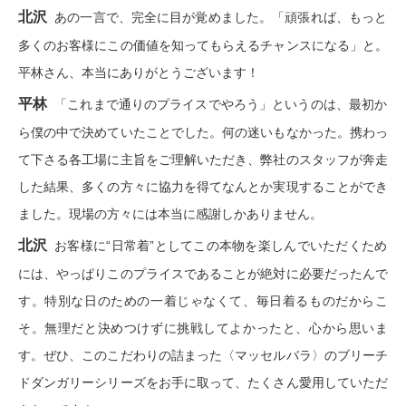
北沢
あの一言で、完全に目が覚めました。「頑張れば、もっと
その他
多くのお客様にこの価値を知ってもらえるチャンスになる」と。
平林さん、本当にありがとうございます！
平林
ルーム･アン
「これまで通りのプライスでやろう」というのは、最初か
ら僕の中で決めていたことでした。何の迷いもなかった。携わっ
ルームウェア
て下さる各工場に主旨をご理解いただき、弊社のスタッフが奔走
した結果、多くの方々に協力を得てなんとか実現することができ
アンダーウェ
ました。現場の方々には本当に感謝しかありません。
北沢
お客様に“日常着”としてこの本物を楽しんでいただくため
その他
には、やっぱりこのプライスであることが絶対に必要だったんで
す。特別な日のための一着じゃなくて、毎日着るものだからこ
バッグ
そ。無理だと決めつけずに挑戦してよかったと、心から思いま
す。ぜひ、このこだわりの詰まった〈マッセルバラ〉のブリーチ
トートバッグ
ドダンガリーシリーズをお手に取って、たくさん愛用していただ