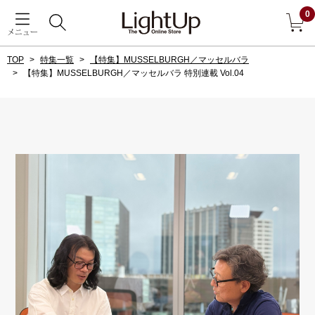
0
メニュー
TOP
特集一覧
【特集】MUSSELBURGH／マッセルバラ
戻る
【特集】MUSSELBURGH／マッセルバラ 特別連載 Vol.04
アウター
すべて見る
ジャケット
コート
ブルゾン
アンダーウェア
その他