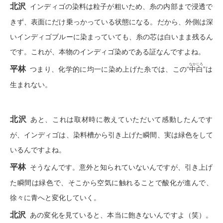
トレーナー／
北沢
インディゴの染料は粒子が粗いため、糸の内部まで浸透で
きず、表面にだけ乗っかっている状態になる。だから、外側は深
セーター
いインディゴブルーに染まっていても、糸の芯は白いまま残るん
です。これが、本物のインディゴ染めである証なんですよね。
彩倶楽部
カーディガン
なかじろ
平林
つまり、化学的に均一に染め上げた糸では、この“
中白
”
は
ブランド
生まれない。
ベスト
特集
スーツ
北沢
あと、これは取材時に教えていただいて感動したんです
が、インディゴは、染料槽から引き上げた瞬間、実は緑色をして
その他
いるんですよね。
平林
そうなんです。意外と知られていないんですが、引き上げ
ワンピース
た瞬間は緑色で、そこから空気に触れることで酸化が進んで、
徐々に青へと変化していく。
ワンピース
北沢
あの変化を見ていると、本当に飽きないんですよ（笑）。