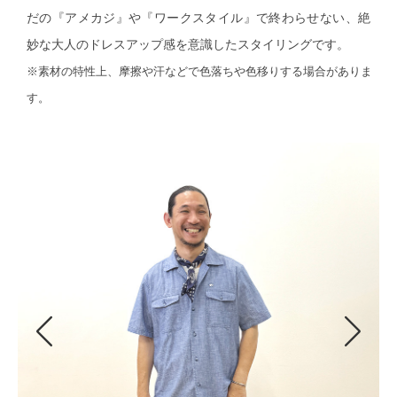
だの『アメカジ』や『ワークスタイル』で終わらせない、絶
財布／小物
妙な大人のドレスアップ感を意識したスタイリングです。
※素材の特性上、摩擦や汗などで色落ちや色移りする場合がありま
財布／コイン
す。
革小物
ポーチ
その他
ウオッチ／
ウオッチ