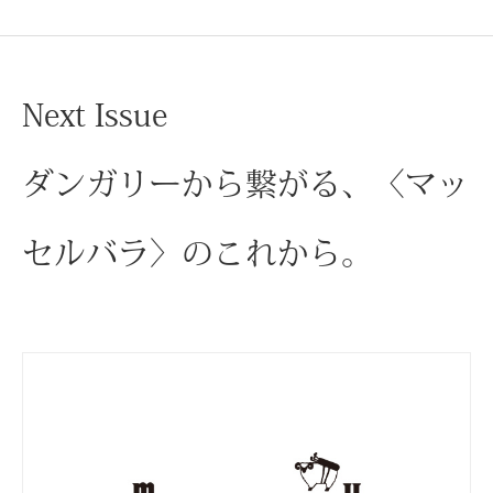
クッション／
ブランケット
Next Issue
カーペット／
ダンガリーから繋がる、〈マッ
寝具
セルバラ〉のこれから。
カーテン／の
その他
生活雑貨
インテリアア