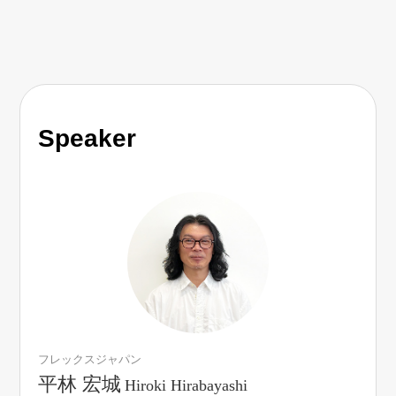
その他
ブランド
特集
バッグ
Speaker
カタログ
トートバッグ
ハンドバッグ
ス
すべて見る
ショルダーバ
ブリーフケー
クラッチバッ
ス／チュニック
フレックスジャパン
平林 宏城
Hiroki Hirabayashi
ボディバッグ