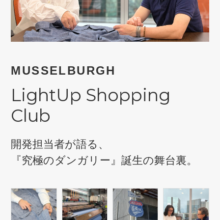
トップス
Tシャツ／カ
物
ポロシャツ
MUSSELBURGH
／アクセサリー
シャツ
LightUp Shopping
ョン雑貨
Club
トレーナー／
セーター／カ
開発担当者が語る、
『究極のダンガリー』誕生の舞台裏。
ベスト
その他