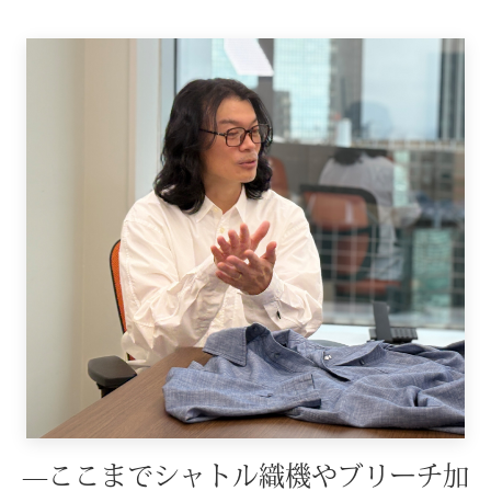
【特集】HELL
おすすめカ
BOGARD Augus
 GRANDGRIS
BOGARD July 
ブランド
RUGLOG 2026 
特集
アウター
すべて見る
ジャケット
—ここまでシャトル織機やブリーチ加
コート