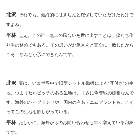
その他
北沢
それでも、最終的にはきちんと確保していただけたわけで
セイコー〉マウリッツハイス美術館公認フェル
すよね。
ージュウオッチ
平林
ええ。この唯一無二の風合いを世に出すことは、僕たち作
和装
ブランド
り手の務めでもある。その思いが北沢さんと完全に一致したから
こそ、なんとか形にできたんです。
和装小物
特集
その他
北沢
実は、いま世界中で旧型シャトル織機による“耳付き”の生
ティ
すべて見る
地、つまりセルビッチのある生地は、まさに争奪戦の様相なんで
その他
ケア
す。海外のハイブランドや、国内の有名デニムブランドも、こぞ
ってこの生地を欲しがっている。
ア
平林
おすすめブ
たしかに、海外からのお問い合わせも年々増えている印象
です。