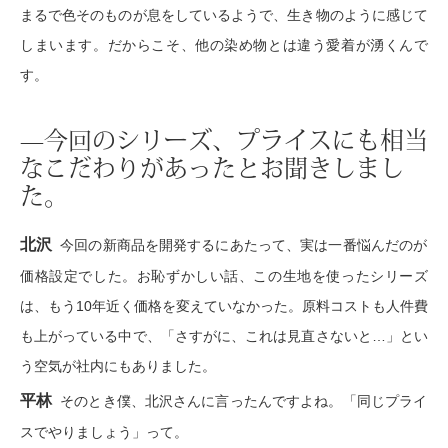
まるで色そのものが息をしているようで、生き物のように感じて
シャツワンピ
しまいます。だからこそ、他の染め物とは違う愛着が湧くんで
す。
チュニック
—今回のシリーズ、プライスにも相当
ボトムス
なこだわりがあったとお聞きしまし
た。
スカート
北沢
今回の新商品を開発するにあたって、実は一番悩んだのが
パンツ／スラ
価格設定でした。お恥ずかしい話、この生地を使ったシリーズ
は、もう10年近く価格を変えていなかった。原料コストも人件費
ワイド･ガウチ
も上がっている中で、「さすがに、これは見直さないと…」とい
う空気が社内にもありました。
レギンス／ス
平林
そのとき僕、北沢さんに言ったんですよね。「同じプライ
ショート･ク
スでやりましょう」って。