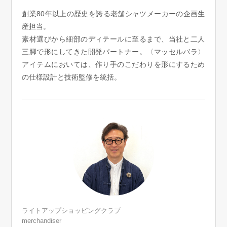
創業80年以上の歴史を誇る老舗シャツメーカーの企画生
リュック･バッ
産担当。
アンダーウェア
素材選びから細部のディテールに至るまで、当社と二人
ボストンバッ
三脚で形にしてきた開発パートナー。〈マッセルバラ〉
アイテムにおいては、作り手のこだわりを形にするため
の仕様設計と技術監修を統括。
スーツケース
その他
物
／アクセサリー
シューズ
ョン雑貨
スリップオン
レースアップ
ライトアップショッピングクラブ
merchandiser