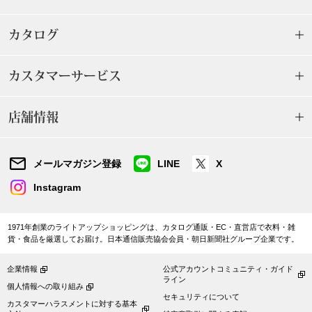
家電
カタログ
生活家電
カスタマーサービス
キッチン家電
店舗情報
AV機器
メールマガジン登録
LINE
X
その他
Instagram
1971年創業のライトアップショッピングは、カタログ通販・EC・直営店で衣料・雑
ホビー･キッ
貨・食品を厳選してお届け。日本通信販売協会会員・朝日新聞社グループ企業です。
企業情報
公式アカウントコミュニティ・ガイド
ホビー／玩具
ライン
個人情報への取り組み
セキュリティについて
カスタマーハラスメントに対する基本