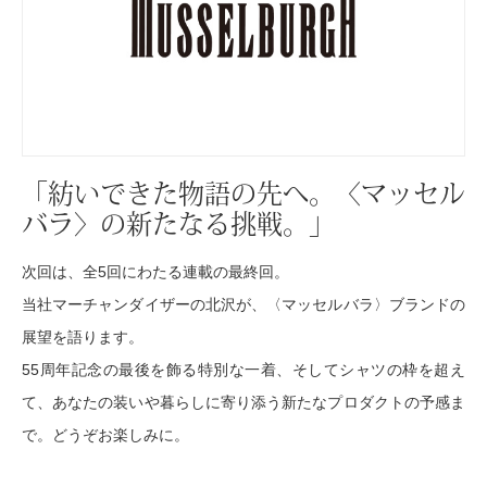
クロック／気
バス･トイレタ
ランドリー
「紡いできた物語の先へ。〈マッセル
掃除用品
バラ〉の新たなる挑戦。」
スリッパ／ル
次回は、全5回にわたる連載の最終回。
当社マーチャンダイザーの北沢が、〈マッセルバラ〉ブランドの
防災･防犯用品
展望を語ります。
55周年記念の最後を飾る特別な一着、そしてシャツの枠を超え
ガーデニング
て、あなたの装いや暮らしに寄り添う新たなプロダクトの予感ま
和のインテリ
で。どうぞお楽しみに。