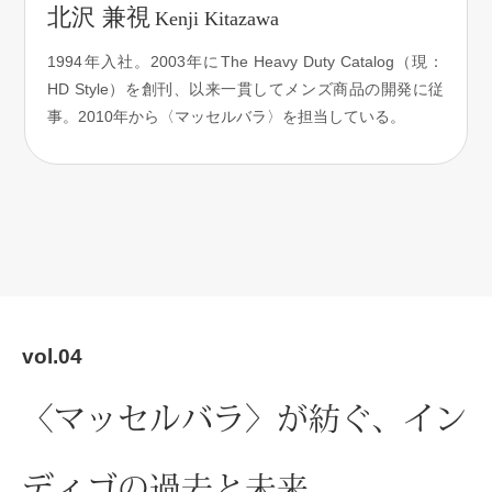
スニーカー
北沢 兼視
Kenji Kitazawa
1994年入社。2003年にThe Heavy Duty Catalog（現：
ブーツ
HD Style）を創刊、以来一貫してメンズ商品の開発に従
事。2010年から〈マッセルバラ〉を担当している。
サンダル
その他
財布／小物
財布／コイン
vol.04
革小物
〈マッセルバラ〉が紡ぐ、イン
ポーチ
ouko／ミスキョウコ
ディゴの過去と未来