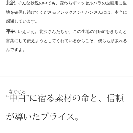
ザ･ノース･フ
北沢
そんな状況の中でも、変わらずマッセルバラの企画用に生
ップ
地を確保し続けてくださるフレックスジャパンさんには、本当に
ヘリーハンセ
感謝しています。
ンス
平林
いえいえ。北沢さんたちが、この生地の“価値”をきちんと
カンタベリー
言葉にして伝えようとしてくれているからこそ、僕らも頑張れる
金谷製靴
んですよ。
ヘンリーコッ
おすすめ特
なかじろ
“
中白
”
に宿る素材の命と、信頼
【特集】Trave
が導いたプライス。
【特集】cant