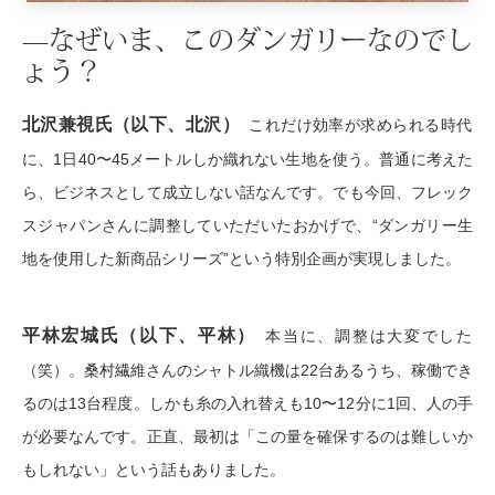
帽子
キッズ
—なぜいま、このダンガリーなのでし
ネクタイ
ょう？
芸品
マフラー／ス
北沢兼視氏（以下、北沢）
これだけ効率が求められる時代
に、1日40〜45メートルしか織れない生地を使う。普通に考えた
スカーフ／ス
ら、ビジネスとして成立しない話なんです。でも今回、フレック
スジャパンさんに調整していただいたおかげで、“ダンガリー生
手袋
地を使用した新商品シリーズ”という特別企画が実現しました。
ベルト
平林宏城氏（以下、平林）
本当に、調整は大変でした
靴下
（笑）。桑村繊維さんのシャトル織機は22台あるうち、稼働でき
るのは13台程度。しかも糸の入れ替えも10〜12分に1回、人の手
サングラス／
が必要なんです。正直、最初は「この量を確保するのは難しいか
もしれない」という話もありました。
傘／日傘