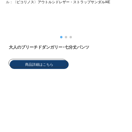
ル
／
ル：
〈ピコリノス〉アウトルシドレザー・ストラップサンダル/4E
フ
リノ
〈
おすすめカ
家具
大人のブリーチドダンガリー･七分丈パンツ
テーブル／椅子
商品詳細はこちら
収納家具
その他
ファブリッ