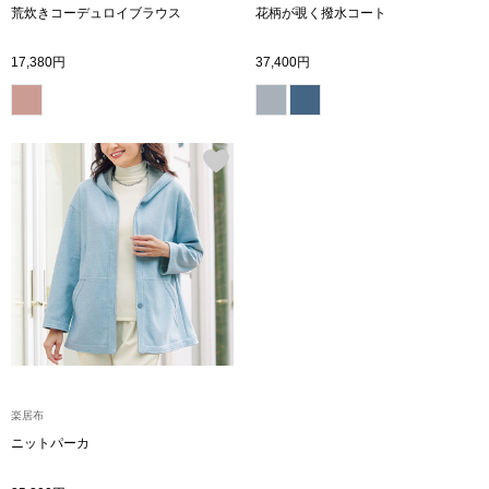
荒炊きコーデュロイブラウス
花柄が覗く撥水コート
その他
17,380円
37,400円
ルーム･アン
ルームウェア／
アンダーウェア
その他
バッグ
楽居布
ニットパーカ
トートバッグ