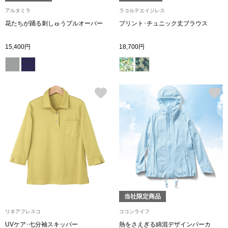
その他
アルタミラ
ラコルテエイジレス
花たちが踊る刺しゅうプルオーバー
プリント･チュニック丈ブラウス
特集
15,400円
18,700円
ウオッチ／ア
ホビー
すべて見る
ウオッチ
ネックレス
ック
ブレスレット
その他
･テーブルウェア
当社限定商品
ファッション
リネアフレスコ
ココンライフ
UVケア･七分袖スキッパー
熱をさえぎる綿混デザインパーカ