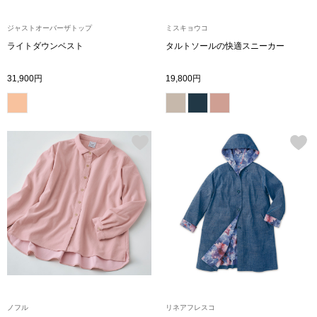
シャツワンピー
ジャストオーバーザトップ
ミスキョウコ
ライトダウンベスト
タルトソールの快適スニーカー
チュニック
31,900円
19,800円
ボトムス
スカート
パンツ／スラッ
ワイド･ガウチ
レギンス／スパ
ショート･クロ
ノフル
リネアフレスコ