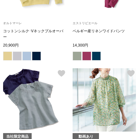
スニーカー
ブーツ
オルトマーレ
エストリビエール
コットンシルク･Vネックプルオーバ
ベルギー産リネンワイドパンツ
サンダル
ー
20,900円
14,300円
その他
財布／小物
財布／コインケ
革小物
Miss Kyouko／ミスキョウコ
ポーチ
当社限定商品
動画あり
ブランド