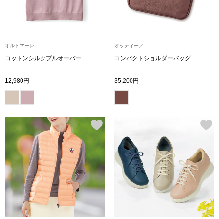
トレーナー／パ
セーター
【特集】食彩倶楽部
オルトマーレ
オッティーノ
カーディガン／
コットンシルクプルオーバー
コンパクトショルダーバッグ
ブランド
12,980円
35,200円
ベスト
特集
スーツ
その他
ワンピース／
ワンピース