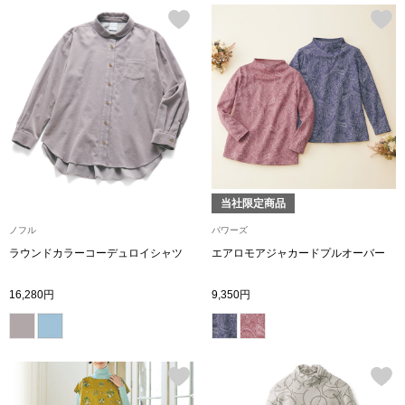
ザ･ノース･フ
ップ
ヘリーハンセン
ンス
カンタベリー
金谷製靴
ヘンリーコット
当社限定商品
ノフル
パワーズ
ラウンドカラーコーデュロイシャツ
エアロモアジャカードプルオーバー
おすすめ特集
16,280円
9,350円
【特集】Trave
【特集】cante