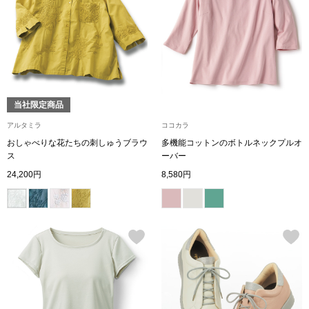
ブランド
その他
特集
バッグ
カタログ
当社限定商品
トートバッグ
アルタミラ
ココカラ
おしゃべりな花たちの刺しゅうブラウ
多機能コットンのボトルネックプルオ
ス
すべて見る
ハンドバッグ
ス
ーバー
24,200円
8,580円
ショルダーバッ
ブリーフケース
ス／チュニック
クラッチバッグ
ボディバッグ