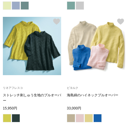
〈セイコー〉マウリッツハイス美術館公認フェ
その他
ルメールオマージュウオッチ
ブランド
和装
特集
和装小物
その他
ティ
すべて見る
ケア
リネアフレスコ
ビヨルク
その他
ストレッチ刺しゅう生地のプルオーバ
海島綿のハイネックプルオーバー
ア
ー
15,950円
33,000円
おすすめブラ