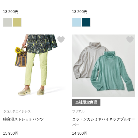
帽子
キッズ
13,200円
13,200円
ネクタイ
芸品
マフラー／スヌ
スカーフ／スト
手袋
ベルト
靴下
当社限定商品
ラコルテエイジレス
ブリアル
サングラス／メ
綿麻混ストレッチパンツ
コットンカシミヤハイネックプルオー
バー
15,950円
14,300円
傘／日傘