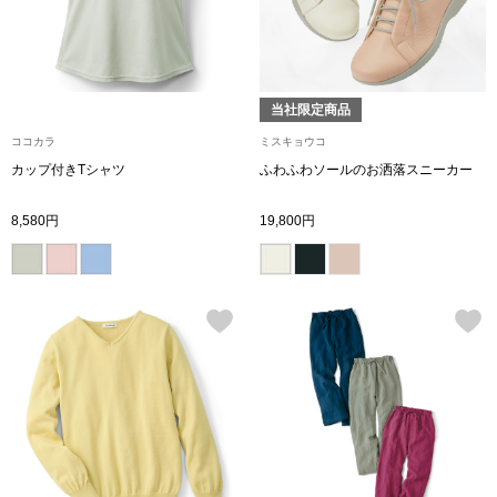
アンダーウェア
リュック･バッ
当社限定商品
ボストンバッグ
ココカラ
ミスキョウコ
カップ付きTシャツ
ふわふわソールのお洒落スニーカー
スーツケース／
8,580円
19,800円
物
その他
／アクセサリー
シューズ
ョン雑貨
スリップオン
レースアップ