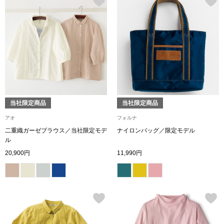
ボトムス
パンツ／スラッ
ショート･クロ
デニム
当社限定商品
当社限定商品
アオ
フォルナ
その他
二重織ガーゼブラウス／当社限定モデ
ナイロンバッグ／限定モデル
ル
20,900円
11,990円
ルーム･アン
ルームウェア／
BOGARD 最新号はこちら
アンダーウェア