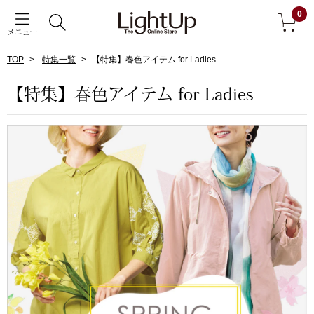
0
メニュー
TOP
特集一覧
【特集】春色アイテム for Ladies
戻る
【特集】春色アイテム for Ladies
アウター
すべて見る
ジャケット
コート
ブルゾン
アンダーウェア
その他