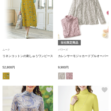
【特集】HELL
おすすめカタ
Salon de GRANDGRIS
BOGARD August
当社限定商品
ブランド
BOGARD July 2
ムーク
パワーズ
リネンコットンの刺しゅうワンピース
カレンサーモジャカードプルオーバー
特集
RUGLOG 2026 
52,800円
9,900円
すべて見る
アウター
ジャケット
ビール／酒
コート