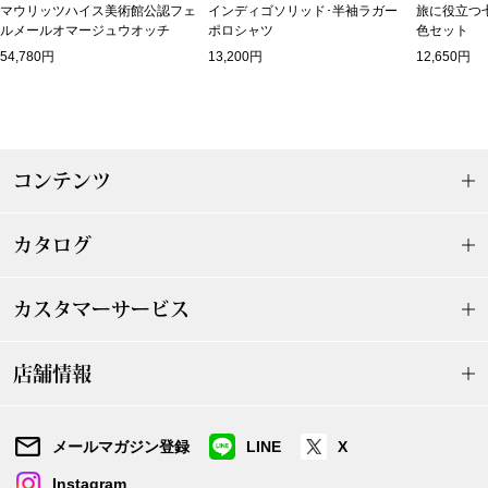
マウリッツハイス美術館公認フェ
インディゴソリッド･半袖ラガー
旅に役立つ
ルメールオマージュウオッチ
ポロシャツ
色セット
シューズ
54,780円
13,200円
12,650円
スリップオン
レースアップ
コンテンツ
パンプス
カタログ
スニーカー
カスタマーサービス
ブーツ
店舗情報
サンダル
メールマガジン登録
LINE
X
その他
Instagram