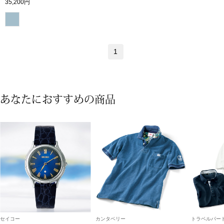
35,200円
ハンドバッグ
ショルダーバッ
1
クラッチバッグ
ボディバッグ
あなたにおすすめの商品
リュック･バッ
ボストンバッグ
スーツケース／
その他
セイコー
カンタベリー
トラベルパート