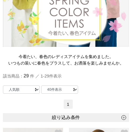
トップス
Tシャツ／カッ
物
ポロシャツ
／アクセサリー
シャツ
今着たい、春色のレディスアイテムを集めました。
ョン雑貨
いつもの装いに春色をプラスして、お洒落を楽しみませんか。
トレーナー／パ
29
該当商品：
件 ／ 1-29件表示
セーター／カー
ベスト
1
その他
絞り込み条件