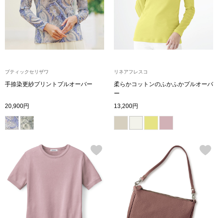
ブルゾン
その他
ブティックセリザワ
リネアフレスコ
手捺染更紗プリントプルオーバー
柔らかコットンのふかふかプルオーバ
トップス
ー
20,900円
13,200円
Tシャツ／カッ
ポロシャツ
シャツ／ブラウ
タンクトップ／