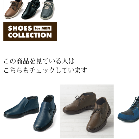
〈セイコー〉マウリッツハイス美術館公認フェ
その他
ルメールオマージュウオッチ
ブランド
和装
特集
和装小物
この商品を見ている人は
こちらもチェックしています
その他
ティ
すべて見る
ケア
その他
ア
おすすめブラ