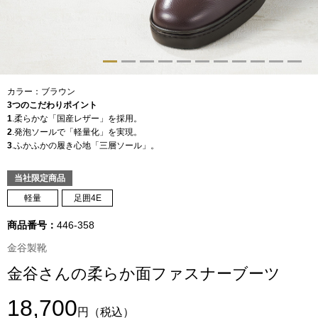
トップス
Tシャツ／カッ
物
ポロシャツ
カラー：ブラウン
／アクセサリー
3つのこだわりポイント
1
.柔らかな「国産レザー」を採用。
シャツ
2
.発泡ソールで「軽量化」を実現。
ョン雑貨
3
.ふかふかの履き心地「三層ソール」。
トレーナー／パ
当社限定商品
軽量
足囲4E
セーター／カー
商品番号：
446-358
ベスト
金谷製靴
金谷さんの柔らか面ファスナーブーツ
その他
18,700
円
（税込）