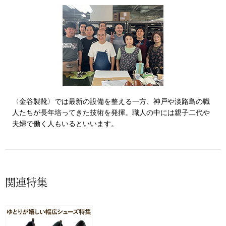
帽子
キッズ
ネクタイ
芸品
マフラー／スヌ
スカーフ／スト
〈金谷製靴〉では最新の設備を整える一方、神戸や淡路島の職
手袋
人たちが長年培ってきた技術を発揮。職人の中には親子二代や
夫婦で働く人もいるといいます。
ベルト
靴下
関連特集
サングラス／メ
傘／日傘