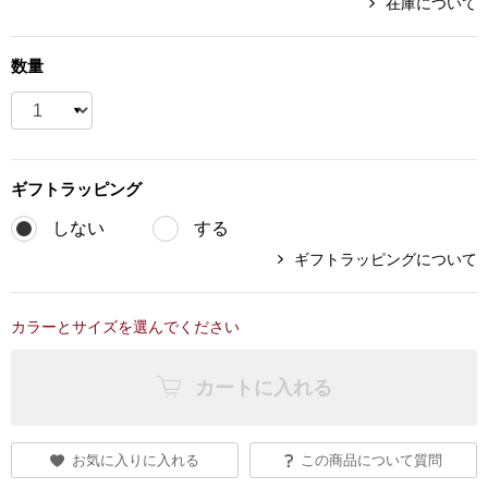
在庫について
ブランド
その他
数量
特集
バッグ
カタログ
トートバッグ
ギフト
ラッピング
しない
する
ス
すべて見る
ハンドバッグ
ギフトラッピングについて
ショルダーバッ
カラーとサイズを選んでください
ブリーフケース
カートに入れる
ス／チュニック
クラッチバッグ
お気に入りに入れる
この商品について質問
ボディバッグ