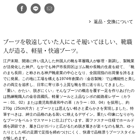
アンダーウェア
リュック･バッ
返品・交換について
ボストンバッグ
ブーツを敬遠していた人にこそ履いてほしい、靴職
スーツケース／
人が造る、軽量・快適ブーツ。
江戸末期、開港に伴い流入した外国人の靴を草履職人が修理・新調し、製靴業
物
その他
が活発化した神戸。なかでも神戸市長田区はゴム靴や長靴の生産を経て、「靴
のまち長田」と称される神戸靴産業の中心となり、全国屈指の出荷量を誇るま
でに発展。この地に工場を構える1974年創業の〈金谷製靴〉では機能性と美し
／アクセサリー
さの両立を追求し、日常に寄り添う上質な靴を世に送り出してきました。
シューズ
「重い、かたい、脱ぎにくい」そんなブーツの概念を覆す一足を作りあげたの
は熟練靴職人の金谷昌國氏。軽量ソールと上品なシボの姫路産レザー（カラ
ョン雑貨
ー：01、02）または鹿児島県産和牛の革（カラー：03、04）を採用し、約
スリップオン
270g（25cm片方）とブーツとは思えない軽さと柔らかさを実現しました。特
筆すべきは、紳士の品格のある装いに映えるデザイン。重たい印象になりがち
なブーツをベルトでスマートに仕上げています。面ファスナー仕様でホールド
レースアップ
感を調節でき、履き口がガバッと広がるため脱ぎ履きが楽々なのも魅力。ゆっ
たりとした4Eの足囲で足指を締めつけにくく、快適で品格漂うブーツスタイル
が愉しめます。