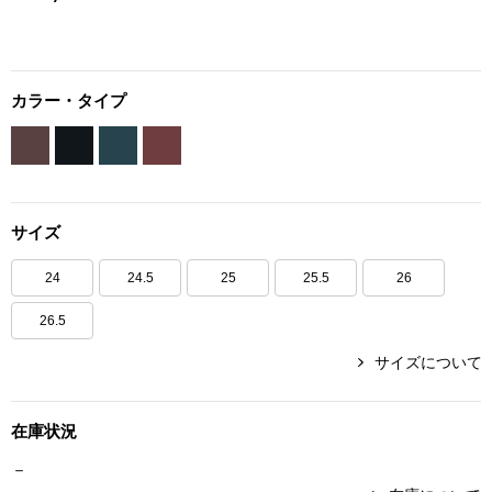
ボトムス
パンツ／スラッ
カラー・タイプ
ショート･クロ
デニム
サイズ
その他
24
24.5
25
25.5
26
26.5
ルーム･アン
サイズについて
ルームウェア／
在庫状況
BOGARD 最新号はこちら
－
アンダーウェア