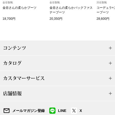
ザ･ノース･フ
ップ
金谷製靴
金谷製靴
渋谷製靴
金谷さんの柔らかブーツ
金谷さんの柔らかバックファス
コーデュラ×
ナーブーツ
ーブーツ
ヘリーハンセン
ンス
18,700円
20,350円
28,600円
カンタベリー
金谷製靴
コンテンツ
ヘンリーコット
カタログ
おすすめ特集
カスタマーサービス
【特集】Trave
店舗情報
【特集】cante
メールマガジン登録
LINE
X