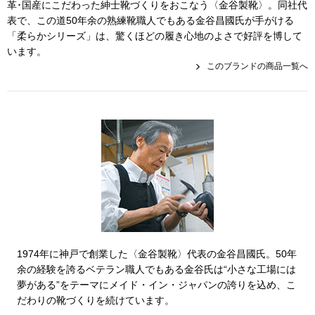
革･国産にこだわった紳士靴づくりをおこなう〈金谷製靴〉。同社代
その他
表で、この道50年余の熟練靴職人でもある金谷昌國氏が手がける
特集
「柔らかシリーズ」は、驚くほどの履き心地のよさで好評を博して
います。
このブランドの商品一覧へ
ウオッチ／ア
ホビー
すべて見る
ウオッチ
ネックレス
ック
ブレスレット
その他
･テーブルウェア
1974年に神戸で創業した〈金谷製靴〉代表の金谷昌國氏。50年
余の経験を誇るベテラン職人でもある金谷氏は“小さな工場には
ファッション
夢がある”をテーマにメイド・イン・ジャパンの誇りを込め、こ
だわりの靴づくりを続けています。