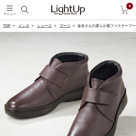
0
メニュー
TOP
メンズ
シューズ
ブーツ
金谷さんの柔らか面ファスナーブー
戻る
アウター
すべて見る
ジャケット
コート
ブルゾン
アンダーウェア
その他