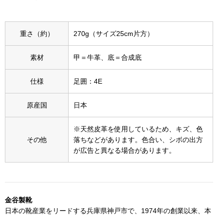
スニーカー
ブーツ
重さ（約）
270g（サイズ25cm片方）
サンダル
素材
甲＝牛革、底＝合成底
その他
仕様
足囲：4E
原産国
日本
財布／小物
※天然皮革を使用しているため、キズ、色
その他
落ちなどがあります。色合い、シボの出方
財布／コインケ
が広告と異なる場合があります。
革小物
Miss Kyouko／ミスキョウコ
ポーチ
金谷製靴
日本の靴産業をリードする兵庫県神戸市で、1974年の創業以来、本
ブランド