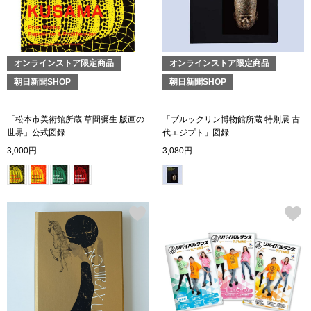
ブランド
その他
特集
オンラインストア限定商品
オンラインストア限定商品
バッグ
朝日新聞SHOP
朝日新聞SHOP
カタログ
トートバッグ
「松本市美術館所蔵 草間彌生 版画の
「ブルックリン博物館所蔵 特別展 古
世界」公式図録
代エジプト」図録
3,000円
3,080円
ス
すべて見る
ハンドバッグ
ショルダーバッ
ブリーフケース
ス／チュニック
クラッチバッグ
ボディバッグ