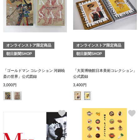
トップス
Tシャツ／カッ
物
ポロシャツ
／アクセサリー
オンラインストア限定商品
オンラインストア限定商品
朝日新聞SHOP
朝日新聞SHOP
シャツ
ョン雑貨
「ゴールドマン コレクション 河鍋暁
「大英博物館日本美術コレクション」
トレーナー／パ
斎の世界」公式図録
公式図録
3,000円
3,400円
セーター／カー
ベスト
その他