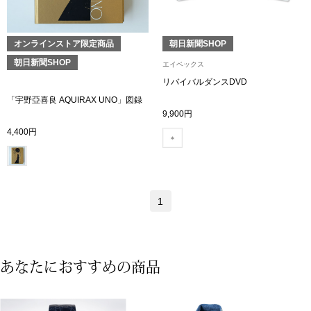
アンダーウェア
リュック･バッ
オンラインストア限定商品
朝日新聞SHOP
朝日新聞SHOP
エイベックス
ボストンバッグ
リバイバルダンスDVD
「宇野亞喜良 AQUIRAX UNO」図録
スーツケース／
9,900円
4,400円
物
その他
／アクセサリー
シューズ
1
ョン雑貨
スリップオン
あなたにおすすめの商品
レースアップ