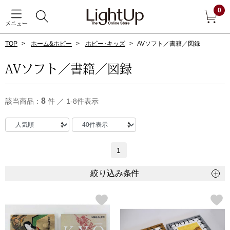
0
メニュー
TOP
ホーム&ホビー
ホビー･キッズ
AVソフト／書籍／図録
戻る
AVソフト／書籍／図録
アウター
すべて見る
8
該当商品：
件 ／ 1-8件表示
ジャケット
コート
1
ブルゾン
絞り込み条件
アンダーウェア
その他