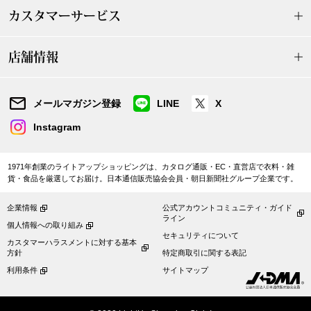
その他
カスタマーサービス
特集
店舗情報
ウオッチ／ア
ホビー
すべて見る
メールマガジン登録
LINE
X
ウオッチ
Instagram
ネックレス
ック
1971年創業のライトアップショッピングは、カタログ通販・EC・直営店で衣料・雑
貨・食品を厳選してお届け。日本通信販売協会会員・朝日新聞社グループ企業です。
ブレスレット
企業情報
公式アカウントコミュニティ・ガイド
その他
ライン
個人情報への取り組み
セキュリティについて
･テーブルウェア
カスタマーハラスメントに対する基本
方針
特定商取引に関する表記
利用条件
サイトマップ
ファッション