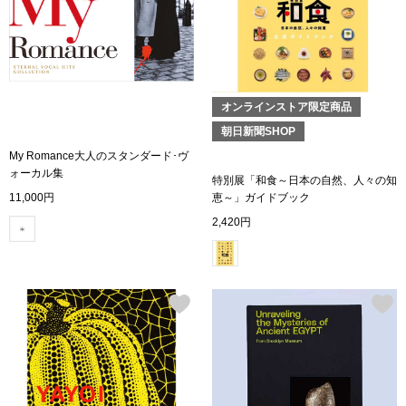
ボトムス
パンツ／スラッ
オンラインストア限定商品
ショート･クロ
朝日新聞SHOP
My Romance大人のスタンダード･ヴ
デニム
ォーカル集
特別展「和食～日本の自然、人々の知
恵～」ガイドブック
11,000円
その他
2,420円
ルーム･アン
ルームウェア／
BOGARD 最新号はこちら
アンダーウェア