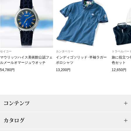
スニーカー
ブーツ
サンダル
その他
セイコー
カンタベリー
トラベルパート
マウリッツハイス美術館公認フェ
インディゴソリッド･半袖ラガー
旅に役立つ
ルメールオマージュウオッチ
ポロシャツ
色セット
54,780円
13,200円
12,650円
財布／小物
財布／コインケ
コンテンツ
革小物
Miss Kyouko／ミスキョウコ
カタログ
ポーチ
ブランド