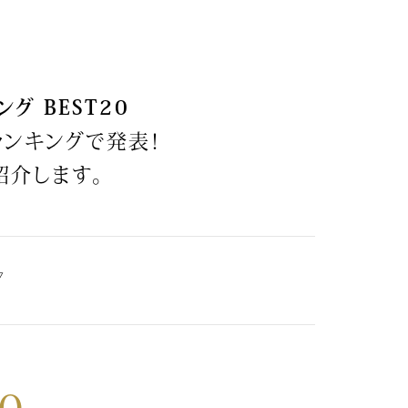
【特集】〈セイコー〉マウリッ
Miss Kyouko／ミスキョウコ
Salon de GRANDGRIS
【特集】食彩倶楽部
ツハイス美術館公認フェルメー
おすすめブランド
おすすめブランド
おすすめブランド
ルオマージュウオッチ
グ BEST20
BOGARD 最新号はこちら
リネアフレスコ
ベキュア グラン／プレミアム
食彩倶楽部
おすすめブランド
ランキングで発表！
ヤッコマリカルド
メイクプロポーション
おすすめブランド
セイコー
銀座花菱
ネイチャーマジック
紹介します。
おすすめ特集
ソニー
ミスキョウコ
かづきれいこ
ザ･ノース･フェイス
コラントッテ
ベアー
レフィーネ
【特集】〈銀座 梅林〉国産ヒレ肉
ヘリーハンセン
の特製カツ丼の具
Fabric by ベストオブモリス
カンタベリー
フェイラー
【特集】ご飯のお供
金谷製靴
▽
おすすめ特集
おすすめ特集
【特集】おうちご飯、おうち飲み
ヘンリーコットンズ
【特集】ゆったりサイズ for Ladies
【特集】当社限定ビューティーアイ
おすすめ特集
テム
【特集】ベーシックアイテム for
おすすめ特集
Ladies
【特集】VECUA GRAND PREMIUM
【特集】William Morris／ウィリア
ム･モリス
【特集】〈ロングウォーク〉カラフ
【特集】五島の椿