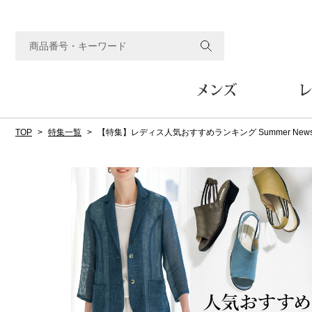
メンズ
レ
TOP
特集一覧
【特集】レディス人気おすすめランキング Summer News for
すべてのメンズアイテム
すべてのレディスアイテム
すべてのホーム&ホビーアイテム
すべてのビューティアイテム
すべてのグルメアイテム
アウター
アウター
家具
フェイスケア
食品
ルーム･アンダーウ
ボトムス
キッチン･テーブル
メイクアップ
頒布会
ジャケット
ジャケット
テーブル／椅子･座椅子
ルームウェア／パジャマ
スカート
テーブルウェア
コート
コート
収納家具
アンダーウェア
パンツ／スラックス
調理器具
ボディケア
ワイン／ビール／酒
フレグランス
ブルゾン
ブルゾン
その他
その他
ワイド･ガウチョパンツ
キッチン雑貨
その他
その他
レギンス／スパッツ
その他
ショート･クロップドパン
ファブリック
バッグ
ヘアケア
その他
その他
その他
トップス
トップス
家電
クッション／座布団
トートバッグ