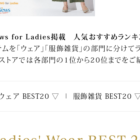
傘／日傘
ェア
ウオッチ
その他
財布／小物
ネックレス
ブレスレット
和装
その他
財布／コインケース
革小物
ws for Ladies掲載
人気おすすめランキン
ポーチ
着物／浴衣
ファッション雑貨
ムを「ウェア」「服飾雑貨」の部門に分けて
その他
和装小物
バッグ
その他
ストアでは各部門の1位から20位までをご
帽子
ウオッチ／アクセサリー
ネクタイ
その他
マフラー／スヌード
スカーフ／ストール
ウオッチ
手袋
ネックレス
ウェア BEST20 ▽
服飾雑貨 BEST20 
ベルト
ブレスレット
靴下
リング
サングラス／メガネ
イヤリング／ピアス
バッグ
傘／日傘
ブローチ
その他
その他