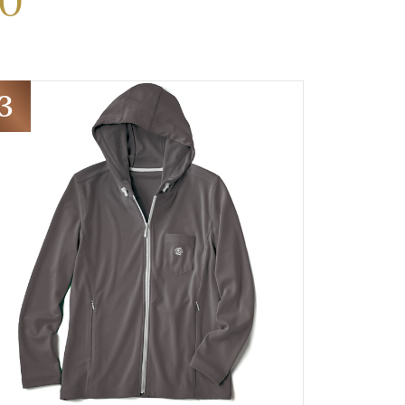
20
【特集】Travel Partner／トラベル
ルボタンのアルパカ混ニット
【特集】使いやすさを追求した 防
パートナー
災用品
【特集】canterbury／カンタベリー
【特集】ギフトセレクション
【特集】HELLY HANSEN／ヘリー
ハンセン
おすすめカタログ
BOGARD August 2026 vol.181
BOGARD July 2026 vol.180
RUGLOG 2026 Summer Vol.30