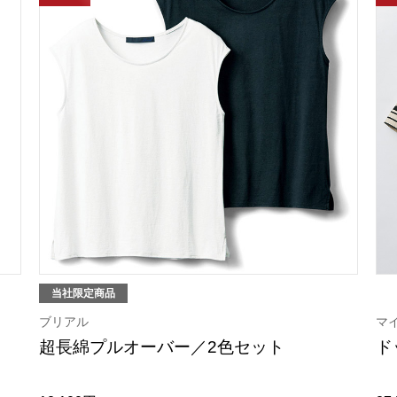
当社限定商品
ブリアル
マ
超長綿プルオーバー／2色セット
ド