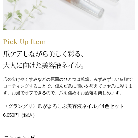
帽子
キッズ
ネクタイ
芸品
マフラー／スヌ
Pick Up Item
スカーフ／スト
爪ケアしながら美しく彩る、
大人に向けた美容液ネイル。
手袋
爪の欠けやくすみなどの原因のひとつは乾燥。みずみずしい皮膜で
ベルト
コーティングすることで、傷んだ爪に潤いを与えてツヤ爪に彩りま
す。お湯でオフできるので、爪を傷めずお洒落を楽しめます。
靴下
〈グラングリ〉爪がよろこぶ美容液ネイル／4色セット
6,050円（税込）
サングラス／メ
傘／日傘