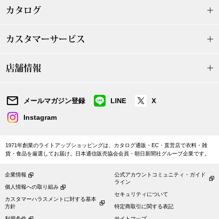
カタログ
ハンドバッグ
ショルダーバッ
カスタマーサービス
クラッチバッグ
店舗情報
ボディバッグ
メールマガジン登録
LINE
X
リュック･バッ
Instagram
ボストンバッグ
1971年創業のライトアップショッピングは、カタログ通販・EC・直営店で衣料・雑
貨・食品を厳選してお届け。日本通信販売協会会員・朝日新聞社グループ企業です。
スーツケース／
企業情報
公式アカウントコミュニティ・ガイド
ライン
個人情報への取り組み
セキュリティについて
その他
カスタマーハラスメントに対する基本
方針
特定商取引に関する表記
利用条件
サイトマップ