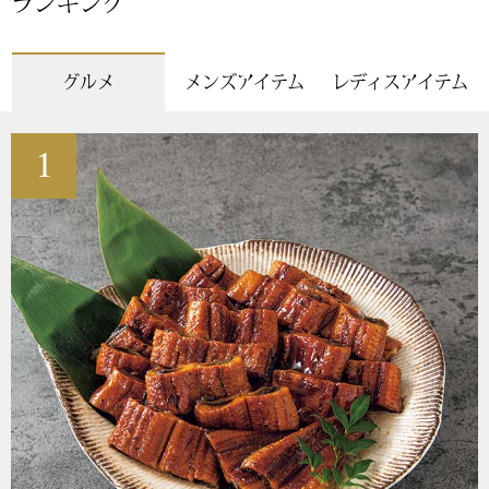
ランキング
〈セイコー〉マウリッツハイス美術館公認フェ
その他
ルメールオマージュウオッチ
グルメ
メンズアイテム
レディスアイテム
ブランド
和装
1
特集
和装小物
その他
ティ
すべて見る
ケア
その他
ア
おすすめブラ