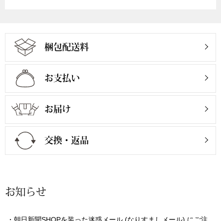
シャツワンピー
チュニック
梱包配送料
ボトムス
お支払い
スカート
お届け
パンツ／スラッ
交換・返品
ワイド･ガウチ
レギンス／スパ
お知らせ
ショート･クロ
・
朝日新聞SHOPを装った迷惑メール (なりすましメール) にご注