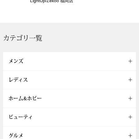
LightUp/Zekoo 福岡店
トレーナー／パ
セーター
【特集】食彩倶楽部
カーディガン／
カテゴリ一覧
ブランド
ベスト
特集
メンズ
スーツ
レディス
その他
ホーム&ホビー
ワンピース／
ビューティ
ワンピース
グルメ