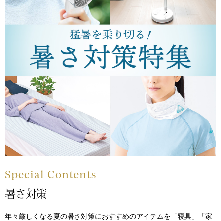
スニーカー
ブーツ
サンダル
その他
財布／小物
財布／コインケ
Special Contents
革小物
暑さ対策
Miss Kyouko／ミスキョウコ
ポーチ
年々厳しくなる夏の暑さ対策におすすめのアイテムを「寝具」「家
ブランド