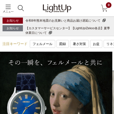
0
メニュー
お知らせ
令和8年熊本地震のお見舞いと商品お届け遅延について
戻る
お知らせ
【カスタマーサービスセンター】【LightUp/Zekoo各店】夏季
休業日について
アウター
すべて見る
注目キーワード
フェルメール
図録
暑さ対策
お盆
リネ
ジャケット
コート
ブルゾン
アンダーウェア
その他