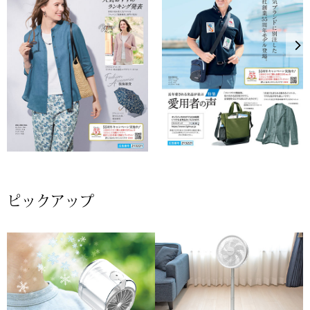
アンダーウェア
リュック･バッ
ボストンバッグ
スーツケース／
物
その他
／アクセサリー
ピックアップ
シューズ
ョン雑貨
スリップオン
レースアップ