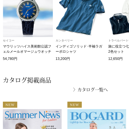
ブランド
その他
特集
バッグ
カタログ
セイコー
カンタベリー
トラベルパートナ
マウリッツハイス美術館公認フ
インディゴソリッド･半袖ラガ
旅に役立つ七
トートバッグ
ェルメールオマージュウオッチ
ーポロシャツ
2色セット
54,780円
13,200円
12,650円
ス
すべて見る
ハンドバッグ
カタログ掲載商品
ショルダーバッ
〉
カタログ一覧へ
ブリーフケース
NEW
NEW
ス／チュニック
クラッチバッグ
ボディバッグ