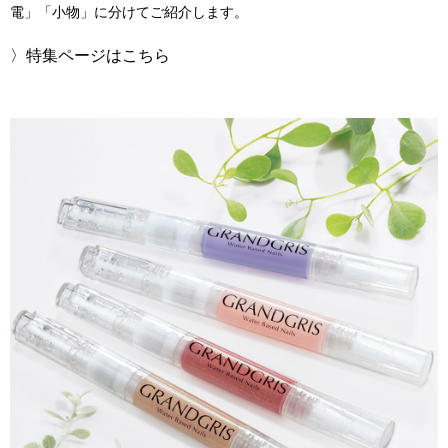
電」「小物」に分けてご紹介します。
その他
特集
〉特集ページはこちら
ウオッチ／ア
ホビー
すべて見る
ウオッチ
ネックレス
ック
ブレスレット
その他
･テーブルウェア
ファッション