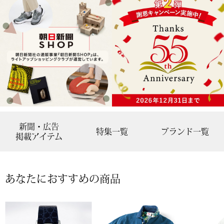
ボトムス
パンツ／スラッ
ショート･クロ
デニム
その他
新聞・広告
特集一覧
ブランド一覧
掲載アイテム
ルーム･アン
あなたにおすすめの商品
ルームウェア／
BOGARD 最新号はこちら
アンダーウェア