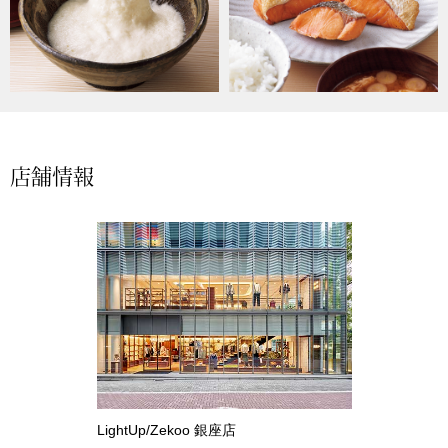
【特集】HELL
おすすめカタ
Salon de GRANDGRIS
BOGARD August
店舗情報
ブランド
BOGARD July 2
特集
RUGLOG 2026 
すべて見る
アウター
ジャケット
LightUp/Zekoo 銀座店
ビール／酒
コート