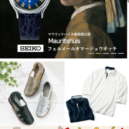
トップス
Tシャツ／カッ
物
ポロシャツ
／アクセサリー
シャツ
ョン雑貨
トレーナー／パ
セーター／カー
ベスト
その他