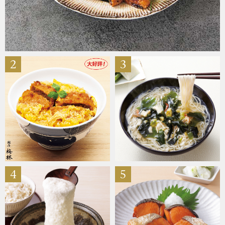
ザ･ノース･フ
ップ
ヘリーハンセン
ンス
カンタベリー
2
3
金谷製靴
ヘンリーコット
おすすめ特集
4
5
【特集】Trave
【特集】cante