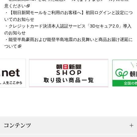
意ください
その他
・
【朝日新聞モールをご利用のお客様へ】初回ログインと設定につ
いてのお知らせ
・
クレジットカード決済本人認証サービス「3Dセキュア2.0」導入
のお知らせ
ルーム･アン
・
能登半島豪雨および能登半島地震のお見舞いと商品お届け遅延に
ついて
ルームウェア／
アンダーウェア
その他
バッグ
コンテンツ
トートバッグ