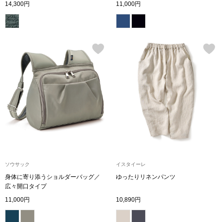
14,300円
11,000円
その他
特集
ウオッチ／ア
ホビー
すべて見る
ウオッチ
ネックレス
ック
ブレスレット
その他
ソウサック
イスタイーレ
･テーブルウェア
身体に寄り添うショルダーバッグ／
ゆったりリネンパンツ
広々開口タイプ
ファッション
11,000円
10,890円