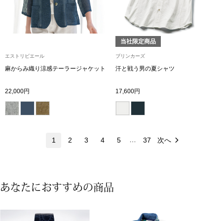
ネックレス
ブレスレット
当社限定商品
リング
エストリビエール
ブリンカーズ
麻からみ織り涼感テーラージャケット
汗と戦う男の夏シャツ
イヤリング／ピ
22,000円
17,600円
ブローチ
その他
…
1
2
3
4
5
37
次へ
ファッション
あなたにおすすめの商品
帽子