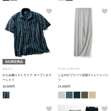
帽子
キッズ
ネクタイ
芸品
マフラー／スヌ
スカーフ／スト
手袋
当社限定商品
ベルト
エルニド
マーケットガーデン
からみ織りストライプ･オープンカラ
しなやかプリーツ涼感ストレートパン
ーシャツ
ツ
靴下
16,500円
14,300円
サングラス／メ
傘／日傘