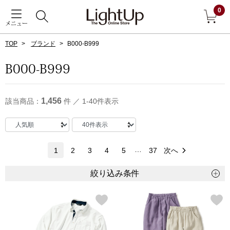
0
メニュー
TOP
ブランド
B000-B999
戻る
B000-B999
アウター
すべて見る
1,456
該当商品：
件 ／ 1-40件表示
ジャケット
コート
…
1
2
3
4
5
37
次へ
ブルゾン
絞り込み条件
アンダーウェア
その他