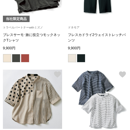
ブルゾン
当社限定商品
トラベルパートナーwithミズノ
ドネモア
その他
ブレスサーモ･旅に役立つモックネッ
フレスカドライ2ウェイストレッチパ
クTシャツ
ンツ
9,900円
9,900円
トップス
Tシャツ／カッ
ポロシャツ
シャツ／ブラウ
タンクトップ／