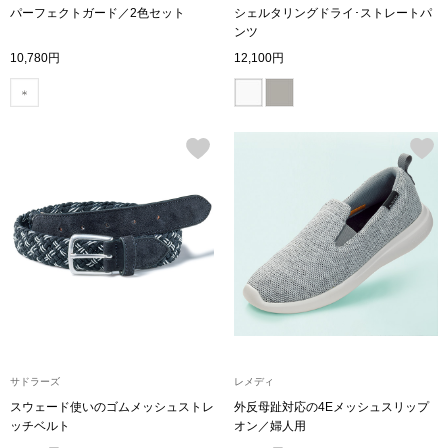
パーフェクトガード／2色セット
シェルタリングドライ･ストレートパ
シャツワンピー
ンツ
10,780円
12,100円
チュニック
ボトムス
スカート
パンツ／スラッ
ワイド･ガウチ
レギンス／スパ
サドラーズ
レメディ
スウェード使いのゴムメッシュストレ
外反母趾対応の4Eメッシュスリップ
ッチベルト
オン／婦人用
ショート･クロ