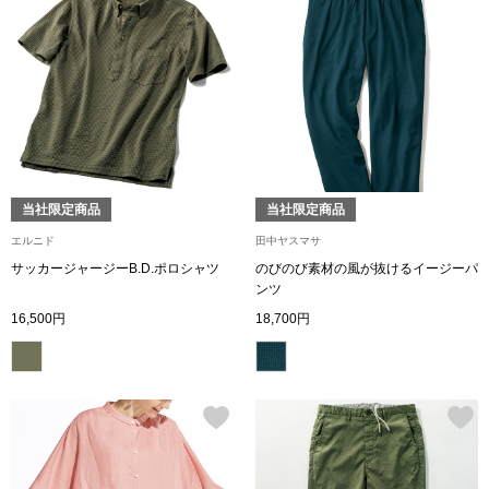
シューズ
スリップオン
レースアップ
当社限定商品
当社限定商品
パンプス
エルニド
田中ヤスマサ
サッカージャージーB.D.ポロシャツ
のびのび素材の風が抜けるイージーパ
スニーカー
ンツ
16,500円
18,700円
ブーツ
サンダル
その他