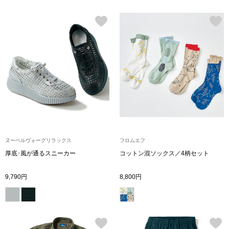
ハンドバッグ
ショルダーバッ
クラッチバッグ
ボディバッグ
リュック･バッ
ヌーベルヴォーグリラックス
フロムエフ
ボストンバッグ
厚底･風が通るスニーカー
コットン混ソックス／4柄セット
スーツケース／
9,790円
8,800円
その他