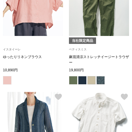
財布／小物
財布／コインケ
当社限定商品
革小物
イスタイーレ
ベティスミス
ゆったりリネンブラウス
麻混清涼ストレッチイージートラウザ
ポーチ
ー
10,890円
19,800円
その他
ウオッチ／ア
ウオッチ