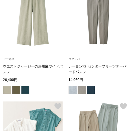
ザ･ノース･フ
ップ
ヘリーハンセン
ンス
カンタベリー
金谷製靴
アーネス
タクミバ
ヘンリーコット
ウエストジャージーの遠州麻ワイドパ
レーヨン混･センタープリーツテーパ
ンツ
ードパンツ
26,400円
14,960円
おすすめ特集
【特集】Trave
【特集】cante