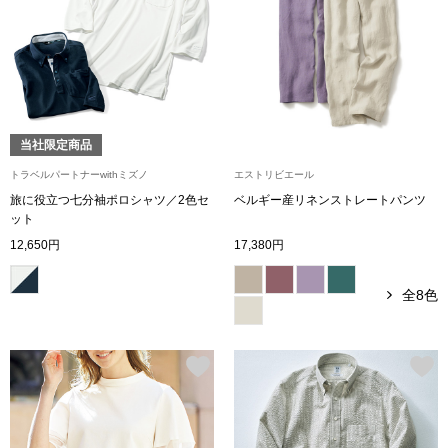
トップス
Tシャツ／カッ
物
ポロシャツ
／アクセサリー
当社限定商品
シャツ
トラベルパートナーwithミズノ
エストリビエール
ョン雑貨
旅に役立つ七分袖ポロシャツ／2色セ
ベルギー産リネンストレートパンツ
ット
トレーナー／パ
12,650円
17,380円
セーター／カー
全8色
ベスト
その他