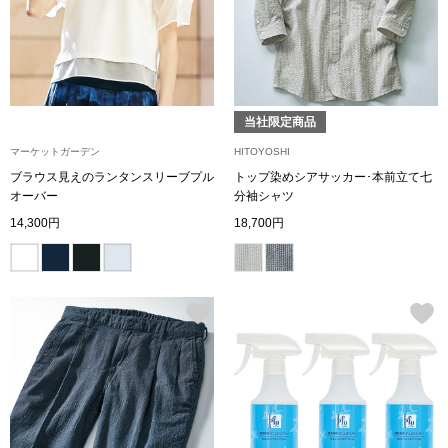
ボトムス
パンツ／スラッ
当社限定商品
ショート･クロ
マーケットガーデン
HITOYOSHI
ブラウス見えのランタンスリーブプル
トップ染めシアサッカー･本前立て七
デニム
オーバー
分袖シャツ
14,300円
18,700円
その他
ルーム･アン
ルームウェア／
BOGARD 最新号はこちら
アンダーウェア