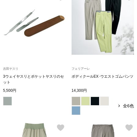
〈セイコー〉マウリッツハイス美術館公認フェ
その他
ルメールオマージュウオッチ
ブランド
和装
特集
和装小物
吉田ヤスリ
フェリアーレ
その他
ティ
すべて見る
3ウェイヤスリとポケットヤスリのセ
ボディクールEX･ウエストゴムパンツ
ット
ケア
5,500円
14,300円
その他
全6色
ア
おすすめブラ