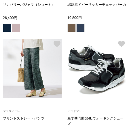
スニーカー
リカバリーパジャマ（ショート）
綿麻混ドビーサッカーチェックパーカ
ブーツ
26,400円
19,800円
サンダル
その他
財布／小物
財布／コインケ
革小物
フェリアーレ
ミッドフット
Miss Kyouko／ミスキョウコ
ポーチ
プリントストレートパンツ
産学共同開発4Eウォーキングシュー
ズ
ブランド