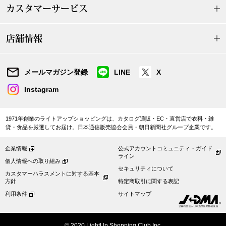
カスタマーサービス
和装
店舗情報
着物／浴衣
和装小物
メールマガジン登録
LINE
X
Instagram
その他
1971年創業のライトアップショッピングは、カタログ通販・EC・直営店で衣料・雑
貨・食品を厳選してお届け。日本通信販売協会会員・朝日新聞社グループ企業です。
その他
企業情報
公式アカウントコミュニティ・ガイド
ライン
個人情報への取り組み
セキュリティについて
カスタマーハラスメントに対する基本
おすすめブラ
方針
特定商取引に関する表記
利用条件
サイトマップ
リネアフレスコ
© 2020 LightUp Shopping Club Inc.