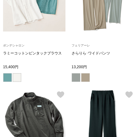
【特集】HELL
おすすめカタ
Salon de GRANDGRIS
BOGARD August
ポンデシャロン
フェリアーレ
ラミーコットンピンタックブラウス
さらりら･ワイドパンツ
ブランド
BOGARD July 2
15,400円
13,200円
特集
RUGLOG 2026 
すべて見る
アウター
ジャケット
ビール／酒
コート