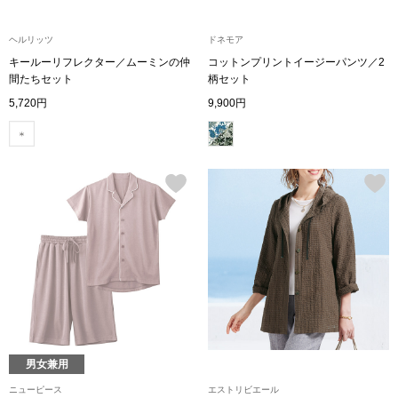
アンダーウェア
ヘルリッツ
ドネモア
リュック･バッ
キールーリフレクター／ムーミンの仲
コットンプリントイージーパンツ／2
間たちセット
柄セット
ボストンバッグ
5,720円
9,900円
スーツケース／
物
その他
／アクセサリー
シューズ
ョン雑貨
スリップオン
レースアップ
男女兼用
ニューピース
エストリビエール