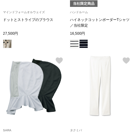
トレーナー／パ
当社限定商品
マインドフォームオルウェイズ
ハンドルーム
セーター
【特集】食彩倶楽部
ドットとストライプのブラウス
ハイネックコットンボーダーTシャツ
／当社限定
27,500円
16,500円
カーディガン／
ブランド
ベスト
特集
スーツ
その他
ワンピース／
ワンピース
SARA
タクミバ