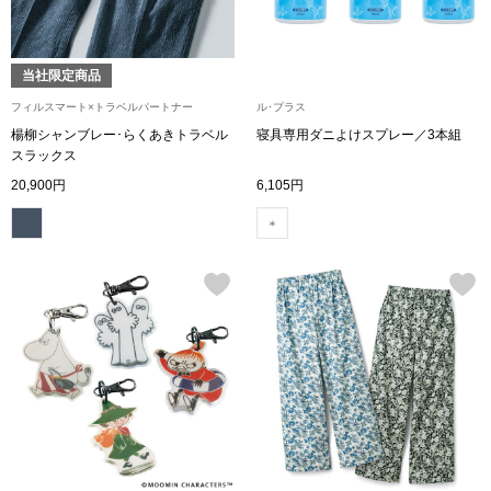
ブランド
その他
当社限定商品
特集
フィルスマート×トラベルパートナー
ル･プラス
バッグ
楊柳シャンブレー･らくあきトラベル
寝具専用ダニよけスプレー／3本組
カタログ
スラックス
20,900円
6,105円
トートバッグ
ス
すべて見る
ハンドバッグ
ショルダーバッ
ブリーフケース
ス／チュニック
クラッチバッグ
ボディバッグ