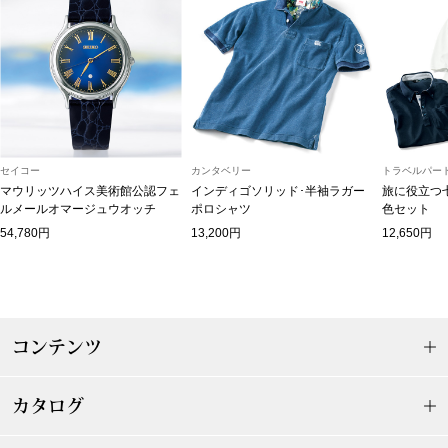
マフラー／スヌ
スカーフ／スト
手袋
セイコー
カンタベリー
トラベルパート
ベルト
マウリッツハイス美術館公認フェ
インディゴソリッド･半袖ラガー
旅に役立つ
ルメールオマージュウオッチ
ポロシャツ
色セット
靴下
54,780円
13,200円
12,650円
サングラス／メ
傘／日傘
コンテンツ
その他
カタログ