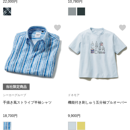
22,000円
10,780円
その他
ルーム･アン
ルームウェア／
アンダーウェア
その他
当社限定商品
シーカーグルーブ
ドネモア
手描き風ストライプ半袖シャツ
機能付き刺しゅう五分袖プルオーバー
バッグ
18,700円
9,900円
トートバッグ