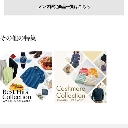
その他
メンズ限定商品一覧はこちら
特集
ウオッチ／ア
ホビー
その他の特集
すべて見る
ウオッチ
ネックレス
ック
ブレスレット
ビアスポ
グラングリ
その他
マイクロフト･撥水パーカ／限定
レース使い撥水コート
モデル
･テーブルウェア
19,250円
52,800円
ファッション