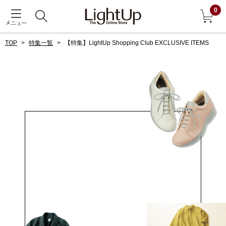
0
メニュー
TOP
特集一覧
【特集】LightUp Shopping Club EXCLUSIVE ITEMS
戻る
アウター
すべて見る
ジャケット
コート
ブルゾン
アンダーウェア
その他