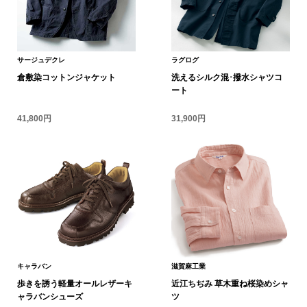
ボトムス
パンツ／スラッ
サージュデクレ
ラグログ
倉敷染コットンジャケット
洗えるシルク混･撥水シャツコ
ショート･クロ
ート
41,800円
31,900円
デニム
その他
ルーム･アン
ルームウェア／
キャラバン
滋賀麻工業
歩きを誘う軽量オールレザーキ
近江ちぢみ 草木重ね桜染めシャ
BOGARD 最新号はこちら
アンダーウェア
ャラバンシューズ
ツ