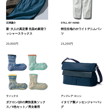
アンダーウェア
リュック･バッ
石津謙介
STILL BY HAND
ボストンバッグ
新･大人の真定番 先染め麻混ワ
特注生地のホワイトデニムパン
ッシャースラックス
ツ
スーツケース／
20,900円
24,200円
物
その他
／アクセサリー
シューズ
ョン雑貨
スリップオン
ラソックス
アンドレア･ロッシ
レースアップ
ダクロンQDの爽快直角ソック
イタリア製メッセンジャーバッ
ス／4色セット／男女兼用
グ