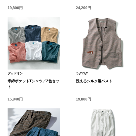
19,800円
24,200円
ブランド
その他
特集
バッグ
カタログ
トートバッグ
ス
すべて見る
ハンドバッグ
グッドオン
ラグログ
米綿ポケットTシャツ／2色セッ
洗えるシルク混ベスト
ショルダーバッ
ト
15,840円
19,800円
ブリーフケース
ス／チュニック
クラッチバッグ
ボディバッグ