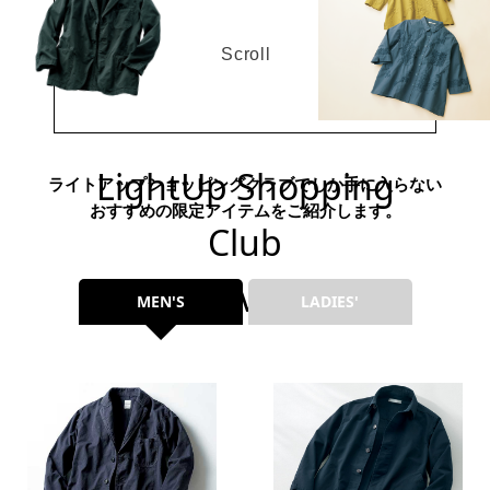
トップス
Scroll
Tシャツ／カッ
物
ポロシャツ
／アクセサリー
LightUp Shopping
ライトアップショッピングクラブでしか手に入らない
シャツ
おすすめの限定アイテムをご紹介します。
ョン雑貨
Club
トレーナー／パ
EXCLUSIVE ITEMS
MEN'S
LADIES'
セーター／カー
ベスト
その他