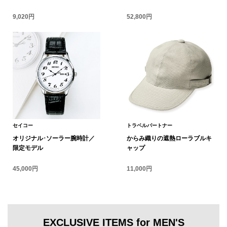
スニーカー
9,020円
52,800円
ブーツ
サンダル
その他
財布／小物
セイコー
トラベルパートナー
オリジナル･ソーラー腕時計／
からみ織りの遮熱ローラブルキ
限定モデル
ャップ
財布／コインケ
45,000円
11,000円
革小物
Miss Kyouko／ミスキョウコ
ポーチ
EXCLUSIVE ITEMS for MEN'S
ブランド