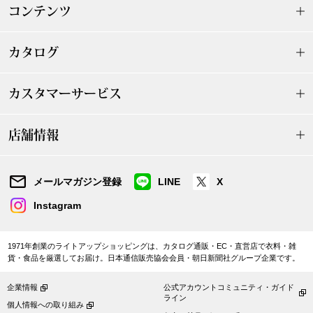
帽子
キッズ
コンテンツ
ネクタイ
芸品
カタログ
マフラー／スヌ
カスタマーサービス
スカーフ／スト
ハンドルーム
アルタミラ
ハイネックコットンボーダーTシ
おしゃべりな花たちの刺しゅうブ
店舗情報
ャツ／当社限定
ラウス
手袋
16,500円
24,200円
メールマガジン登録
LINE
X
ベルト
Instagram
靴下
1971年創業のライトアップショッピングは、カタログ通販・EC・直営店で衣料・雑
貨・食品を厳選してお届け。日本通信販売協会会員・朝日新聞社グループ企業です。
サングラス／メ
企業情報
公式アカウントコミュニティ・ガイド
ライン
傘／日傘
個人情報への取り組み