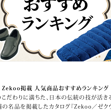
傘／日傘
ェア
ウオッチ
その他
財布／小物
ネックレス
ブレスレット
和装
その他
財布／コインケース
革小物
ポーチ
着物／浴衣
ファッション雑貨
その他
和装小物
バッグ
その他
帽子
ウオッチ／アクセサリー
ネクタイ
その他
マフラー／スヌード
スカーフ／ストール
ウオッチ
手袋
ネックレス
ベルト
ブレスレット
靴下
リング
サングラス／メガネ
イヤリング／ピアス
Zekoo掲載 人気商品おすすめランキング
バッグ
傘／日傘
ブローチ
のこだわりに満ちた、日本の伝統の技が活き
その他
その他
舗の名品を掲載したカタログ『Zekoo／ゼクウ