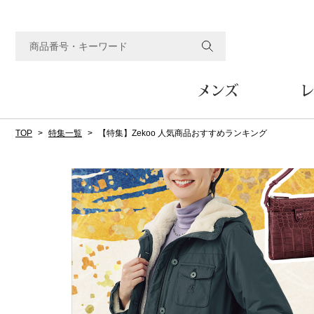
メンズ
レ
TOP
特集一覧
【特集】Zekoo 人気商品おすすめランキング
すべてのメンズアイテム
すべてのレディスアイテム
すべてのホーム&ホビーアイテム
すべてのビューティアイテム
すべてのグルメアイテム
アウター
アウター
家具
フェイスケア
食品
ルーム･アンダーウ
ボトムス
キッチン･テーブル
メイクアップ
頒布会
ジャケット
ジャケット
テーブル／椅子･座椅子
ルームウェア／パジャマ
スカート
テーブルウェア
コート
コート
収納家具
アンダーウェア
パンツ／スラックス
調理器具
ボディケア
ワイン／ビール／酒
フレグランス
ブルゾン
ブルゾン
その他
その他
ワイド･ガウチョパンツ
キッチン雑貨
その他
その他
レギンス／スパッツ
その他
ショート･クロップドパン
ファブリック
バッグ
ヘアケア
その他
その他
その他
トップス
トップス
家電
クッション／座布団
トートバッグ