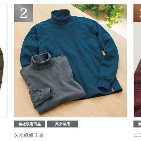
当社限定商品
男女兼用
久米繊維工業
エ