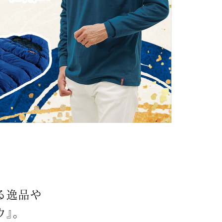
【特集】〈セイコー〉マウリッ
Miss Kyouko／ミスキョウコ
Salon de GRANDGRIS
【特集】食彩倶楽部
ツハイス美術館公認フェルメー
おすすめブランド
おすすめブランド
おすすめブランド
ルオマージュウオッチ
BOGARD 最新号はこちら
リネアフレスコ
ベキュア グラン／プレミアム
食彩倶楽部
おすすめブランド
ヤッコマリカルド
メイクプロポーション
おすすめブランド
セイコー
銀座花菱
ネイチャーマジック
おすすめ特集
ソニー
ミスキョウコ
かづきれいこ
ザ･ノース･フェイス
コラントッテ
ベアー
レフィーネ
【特集】〈銀座 梅林〉国産ヒレ肉
ヘリーハンセン
の特製カツ丼の具
Fabric by ベストオブモリス
カンタベリー
フェイラー
【特集】ご飯のお供
金谷製靴
おすすめ特集
おすすめ特集
【特集】おうちご飯、おうち飲み
ヘンリーコットンズ
【特集】ゆったりサイズ for Ladies
【特集】当社限定ビューティーアイ
おすすめ特集
テム
【特集】ベーシックアイテム for
る逸品や
おすすめ特集
Ladies
【特集】VECUA GRAND PREMIUM
【特集】William Morris／ウィリア
』。
ム･モリス
【特集】〈ロングウォーク〉カラフ
【特集】五島の椿