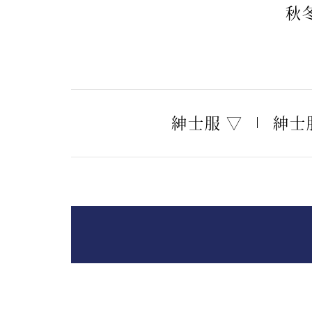
ヘルスケア
秋
その他
紳士服 ▽
紳士