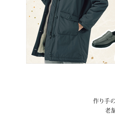
ルーム･アンダーウ
Tシャツ／カットソー
Tシャツ／カットソー
ブランケット／ソファカバー
ハンドバッグ
生活家電
ポロシャツ
ポロシャツ
カーペット／ラグ／マット
ショルダーバッグ
キッチン家電
シャツ
シャツ／ブラウス
寝具
ブリーフケース
ルームウェア／パジャマ
AV機器
トレーナー／パーカ
タンクトップ／キャミソール
カーテン／のれん／簾
クラッチバッグ
アンダーウェア
その他
セーター／カーディガン
トレーナー／パーカ
その他
ボディバッグ
その他
ベスト
セーター
リュック･バックパック
ホビー･キッズ
その他
カーディガン／アンサンブル
ボストンバッグ
生活雑貨
バッグ
ベスト
スーツケース／キャリー
ホビー／玩具
スーツ
その他
ボトムス
インテリアアート･ルームアクセ
トートバッグ
人形／ぬいぐるみ
その他
サリー
ハンドバッグ
光学機器
クロック／気象計
シューズ
パンツ／スラックス
ショルダーバッグ
ステーショナリー
バス･トイレタリー
ワンピース／チュニック
ショート･クロップドパンツ
クラッチバッグ
AVソフト／書籍／図録
ランドリー
デニム
スリップオン
ボディバッグ
アウトドア･スポーツ用品
掃除用品
その他
ワンピース
レースアップ
リュック･バックパック
その他
スリッパ／ルームシューズ
シャツワンピース
スニーカー
ボストンバッグ
防災･防犯用品
チュニック
ブーツ
スーツケース／キャリー
作り手
ガーデニング
サンダル
その他
和のインテリア小物
その他
老
仏具／香