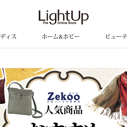
ディス
ホーム&ホビー
ビュー
ェア
ウェア
財布／小物
シューズ
美術･工芸品
定期便
和装
ファッシ
財布／コインケース
スリップオン
和装小物
帽子
革小物
レースアップ
その他
マフラー／ス
ポーチ
パンプス
スカーフ／ス
その他
スニーカー
手袋
その他
ツ
ブーツ
ベルト
サンダル
靴下
ウオッチ／アクセサリー
その他
サングラス／